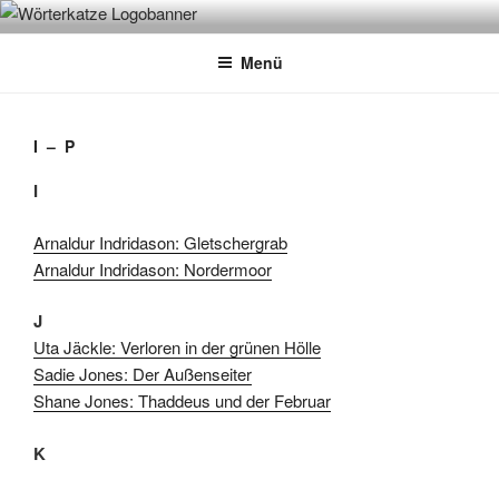
Zum
WÖRTERKATZE
Von Büchern erzählen
Inhalt
Menü
springen
I – P
I
Arnaldur Indridason: Gletschergrab
Arnaldur Indridason: Nordermoor
J
Uta Jäckle: Verloren in der grünen Hölle
Sadie Jones: Der Außenseiter
Shane Jones: Thaddeus und der Februar
K