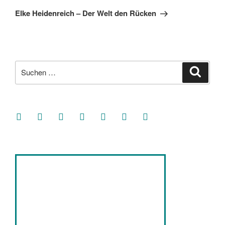
Beitrag
Elke Heidenreich – Der Welt den Rücken
Suche
Suche
nach:
facebook
soundcloud
twitter
mastodon
instagram
threads
goodreads