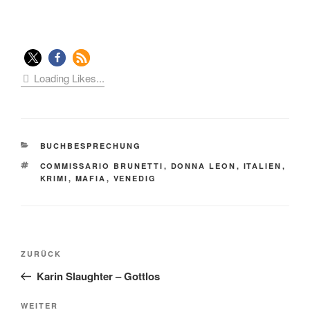
Loading Likes...
KATEGORIEN
BUCHBESPRECHUNG
SCHLAGWÖRTER
COMMISSARIO BRUNETTI
,
DONNA LEON
,
ITALIEN
,
KRIMI
,
MAFIA
,
VENEDIG
Beitragsnavigation
Vorheriger
ZURÜCK
Beitrag
Karin Slaughter – Gottlos
Nächster
WEITER