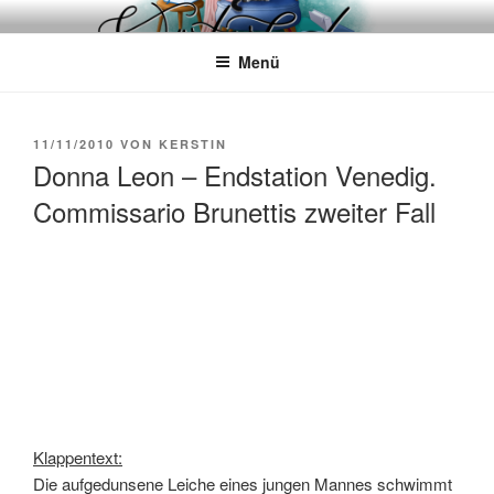
Zum
WÖRTERKATZE
Von Büchern erzählen
Inhalt
Menü
springen
VERÖFFENTLICHT
11/11/2010
VON
KERSTIN
AM
Donna Leon – Endstation Venedig.
Commissario Brunettis zweiter Fall
Klappentext:
Die aufgedunsene Leiche eines jungen Mannes schwimmt