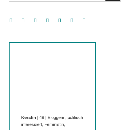
facebook
soundcloud
twitter
mastodon
instagram
threads
goodreads
Kerstin
| 48 | Bloggerin, politisch
interessiert, Feministin,