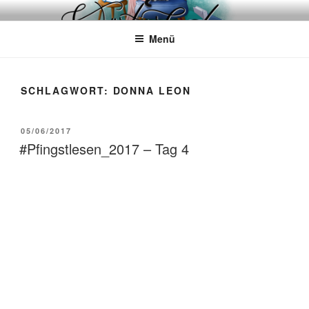
Zum
WÖRTERKATZE
Von Büchern erzählen
Inhalt
Menü
springen
SCHLAGWORT:
DONNA LEON
VERÖFFENTLICHT
05/06/2017
AM
#Pfingstlesen_2017 – Tag 4