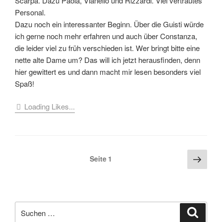
Scarpa. Dazu Paola, Vianello und Rizzardi. Viel vertrautes
Personal.
Dazu noch ein interessanter Beginn. Über die Guisti würde
ich gerne noch mehr erfahren und auch über Constanza,
die leider viel zu früh verschieden ist. Wer bringt bitte eine
nette alte Dame um? Das will ich jetzt herausfinden, denn
hier gewittert es und dann macht mir lesen besonders viel
Spaß!
Loading Likes...
Seitennummerierung
Näch
Seite
1
Seite
der
Beiträge
Suche
Suche
nach: