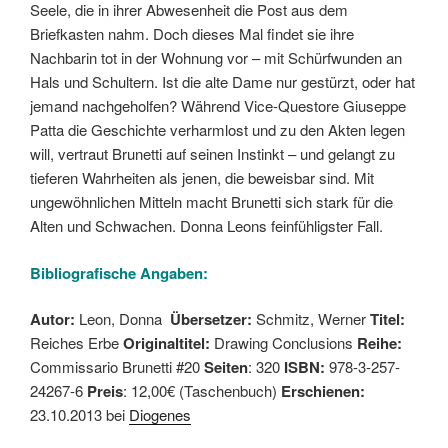
Seele, die in ihrer Abwesenheit die Post aus dem
Briefkasten nahm. Doch dieses Mal findet sie ihre
Nachbarin tot in der Wohnung vor – mit Schürfwunden an
Hals und Schultern. Ist die alte Dame nur gestürzt, oder hat
jemand nachgeholfen? Während Vice-Questore Giuseppe
Patta die Geschichte verharmlost und zu den Akten legen
will, vertraut Brunetti auf seinen Instinkt – und gelangt zu
tieferen Wahrheiten als jenen, die beweisbar sind. Mit
ungewöhnlichen Mitteln macht Brunetti sich stark für die
Alten und Schwachen. Donna Leons feinfühligster Fall.
Bibliografische Angaben:
Autor:
Leon, Donna
Übersetzer:
Schmitz, Werner
Titel:
Reiches Erbe
Originaltitel:
Drawing Conclusions
Reihe:
Commissario Brunetti #20
Seiten
: 320
ISBN:
978-3-257-
24267-6
Preis
: 12,00€ (Taschenbuch)
Erschienen:
23.10.2013 bei
Diogenes