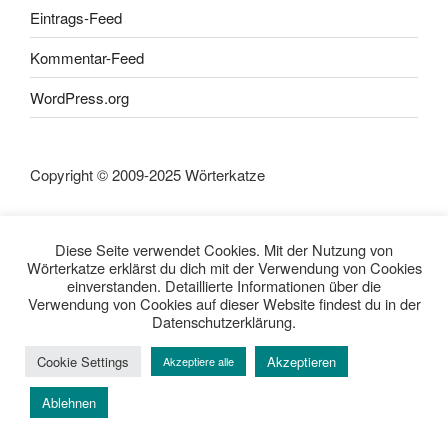
Eintrags-Feed
Kommentar-Feed
WordPress.org
Copyright © 2009-2025 Wörterkatze
Diese Seite verwendet Cookies. Mit der Nutzung von
SEITEN
Wörterkatze erklärst du dich mit der Verwendung von Cookies
einverstanden. Detaillierte Informationen über die
Verwendung von Cookies auf dieser Website findest du in der
Impressum
Datenschutzerklärung.
Haftungsausschluss
Datenschutzerklärung
Cookie Settings
Akzeptieren
Akzeptiere alle
Rezensionpolitik
Bewertungsschema
Ablehnen
Media-Kit