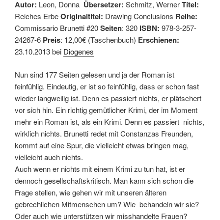
Autor:
Leon, Donna
Übersetzer:
Schmitz, Werner
Titel:
Reiches Erbe
Originaltitel:
Drawing Conclusions
Reihe:
Commissario Brunetti #20
Seiten
: 320
ISBN:
978-3-257-
24267-6
Preis
: 12,00€ (Taschenbuch)
Erschienen:
23.10.2013 bei
Diogenes
Nun sind 177 Seiten gelesen und ja der Roman ist
feinfühlig. Eindeutig, er ist so feinfühlig, dass er schon fast
wieder langweilig ist. Denn es passiert nichts, er plätschert
vor sich hin. Ein richtig gemütlicher Krimi, der im Moment
mehr ein Roman ist, als ein Krimi. Denn es passiert nichts,
wirklich nichts. Brunetti redet mit Constanzas Freunden,
kommt auf eine Spur, die vielleicht etwas bringen mag,
vielleicht auch nichts.
Auch wenn er nichts mit einem Krimi zu tun hat, ist er
dennoch gesellschaftskritisch. Man kann sich schon die
Frage stellen, wie gehen wir mit unseren älteren
gebrechlichen Mitmenschen um? Wie behandeln wir sie?
Oder auch wie unterstützen wir misshandelte Frauen?