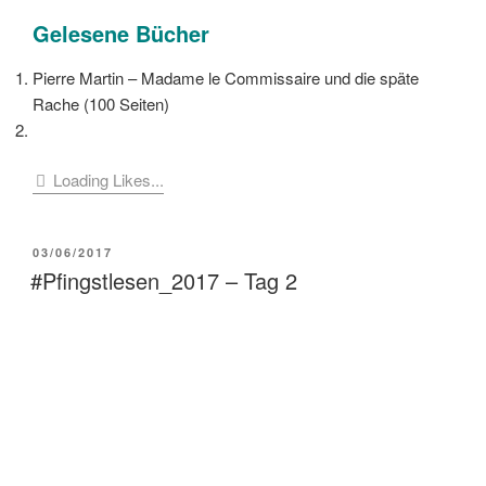
Gelesene Bücher
Pierre Martin – Madame le Commissaire und die späte
Rache (100 Seiten)
Loading Likes...
VERÖFFENTLICHT
03/06/2017
AM
#Pfingstlesen_2017 – Tag 2