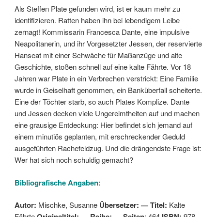
Als Steffen Plate gefunden wird, ist er kaum mehr zu
identifizieren. Ratten haben ihn bei lebendigem Leibe
zernagt! Kommissarin Francesca Dante, eine impulsive
Neapolitanerin, und ihr Vorgesetzter Jessen, der reservierte
Hanseat mit einer Schwäche für Maßanzüge und alte
Geschichte, stoßen schnell auf eine kalte Fährte. Vor 18
Jahren war Plate in ein Verbrechen verstrickt: Eine Familie
wurde in Geiselhaft genommen, ein Banküberfall scheiterte.
Eine der Töchter starb, so auch Plates Komplize. Dante
und Jessen decken viele Ungereimtheiten auf und machen
eine grausige Entdeckung: Hier befindet sich jemand auf
einem minutiös geplanten, mit erschreckender Geduld
ausgeführten Rachefeldzug. Und die drängendste Frage ist:
Wer hat sich noch schuldig gemacht?
Bibliografische Angaben:
Autor:
Mischke, Susanne
Übersetzer: —
Titel:
Kalte
Fährte
Originaltitel:
—
Reihe:
—
Seiten
: 464
ISBN:
978-