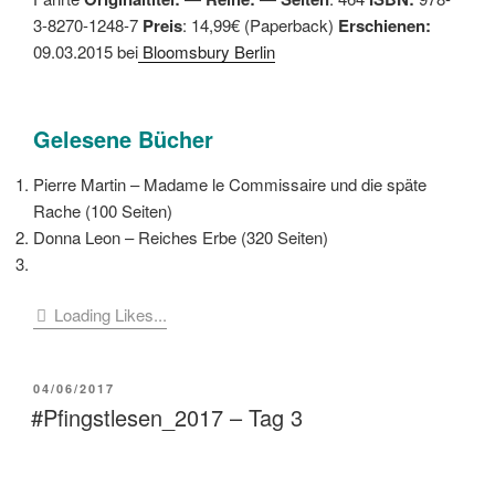
3-8270-1248-7
Preis
: 14,99€ (Paperback)
Erschienen:
09.03.2015 bei
Bloomsbury Berlin
Gelesene Bücher
Pierre Martin – Madame le Commissaire und die späte
Rache (100 Seiten)
Donna Leon – Reiches Erbe (320 Seiten)
Loading Likes...
VERÖFFENTLICHT
04/06/2017
AM
#Pfingstlesen_2017 – Tag 3