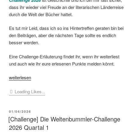
dass ihr wieder viel Freude an der literarischen Länderreise
durch die Welt der Bücher hattet.
Es tut mir Leid, dass ich so ins Hintertreffen geraten bin bei
den Beiträgen, aber die nächsten Tage sollte es endlich
besser werden.
Eine Challenge-Erläuterung findet ihr, wenn ihr weiterliest
und auch wie ihr eure erlesenen Punkte melden könnt.
„[Challenge]
weiterlesen
Die
Loading Likes...
Weltenbummler-
Challenge
2026
VERÖFFENTLICHT
01/04/2026
Quartal
AM
[Challenge] Die Weltenbummler-Challenge
2“
2026 Quartal 1