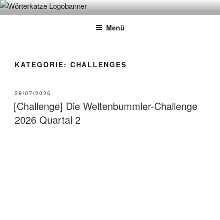
Zum
WÖRTERKATZE
Von Büchern erzählen
Inhalt
Menü
springen
KATEGORIE:
CHALLENGES
VERÖFFENTLICHT
29/07/2026
AM
[Challenge] Die Weltenbummler-Challenge
2026 Quartal 2