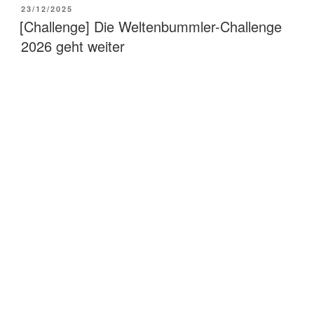
VERÖFFENTLICHT
23/12/2025
Quartal
AM
[Challenge] Die Weltenbummler-Challenge
1“
2026 geht weiter