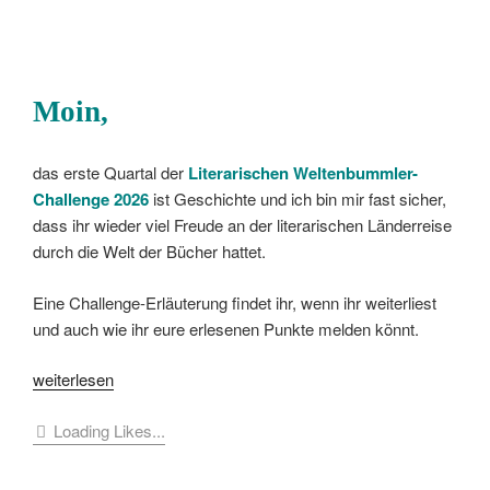
Moin,
das erste Quartal der
Literarischen Weltenbummler-
Challenge
2026
ist Geschichte und ich bin mir fast sicher,
dass ihr wieder viel Freude an der literarischen Länderreise
durch die Welt der Bücher hattet.
Eine Challenge-Erläuterung findet ihr, wenn ihr weiterliest
und auch wie ihr eure erlesenen Punkte melden könnt.
„[Challenge]
weiterlesen
Die
Loading Likes...
Weltenbummler-
Challenge
2026