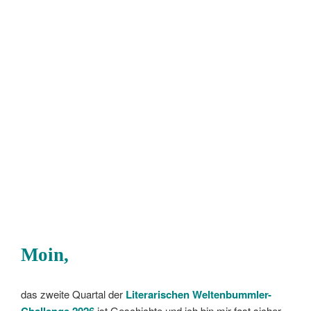
Moin,
das zweite Quartal der
Literarischen Weltenbummler-
Challenge
2026
ist Geschichte und ich bin mir fast sicher,