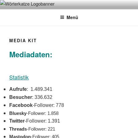
Zum
WÖRTERKATZE
Von Büchern erzählen
Inhalt
Menü
springen
MEDIA KIT
Mediadaten:
Statistik
Aufrufe
: 1.489.341
Besucher
: 336.632
Facebook
-Follower: 778
-Follower:
Bluesky
1.858
Twitter
-Follower: 1.391
Threads
-Follower: 221
Mastodon
-Follower: 405