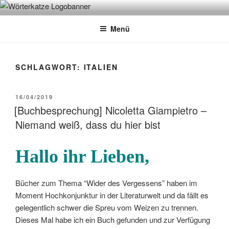
Zum
WÖRTERKATZE
Von Büchern erzählen
Inhalt
Menü
springen
SCHLAGWORT:
ITALIEN
VERÖFFENTLICHT
16/04/2019
AM
[Buchbesprechung] Nicoletta Giampietro –
Niemand weiß, dass du hier bist
Hallo ihr Lieben,
Bücher zum Thema “Wider des Vergessens” haben im
Moment Hochkonjunktur in der Literaturwelt und da fällt es
gelegentlich schwer die Spreu vom Weizen zu trennen.
Dieses Mal habe ich ein Buch gefunden und zur Verfügung