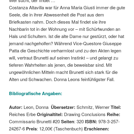
Wer sucht, der findet …
Costanza Altavilla war für Anna Maria Giusti immer die gute
Seele, die in ihrer Abwesenheit die Post aus dem
Briefkasten nahm. Doch dieses Mal findet sie ihre
Nachbarin tot in der Wohnung vor – mit Schürfwunden an
Hals und Schultern. Ist die alte Dame nur gestürzt, oder hat
jemand nachgeholfen? Während Vice-Questore Giuseppe
Patta die Geschichte verharmlost und zu den Akten legen
will, vertraut Brunetti auf seinen Instinkt – und gelangt zu
tieferen Wahrheiten als jenen, die beweisbar sind. Mit
ungewöhnlichen Mitteln macht Brunetti sich stark für die
Alten und Schwachen. Donna Leons feinfühligster Fall.
Bibliografische Angaben:
Autor:
Leon, Donna
Übersetzer:
Schmitz, Werner
Titel:
Reiches Erbe
Originaltitel:
Drawing Conclusions
Reihe:
Commissario Brunetti #20
Seiten
: 320
ISBN:
978-3-257-
24267-6
Preis
: 12,00€ (Taschenbuch)
Erschienen: