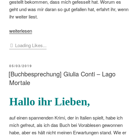
gestellt bekommen, dass mich gefesselt hat. Worum es
geht und was mir daran so gut gefallen hat, erfahrt ihr, wenn
ihr weiter liest.
„[Buchbesprechung]
weiterlesen
Nicoletta
Loading Likes...
Giampietro
–
Niemand
VERÖFFENTLICHT
05/03/2019
weiß,
AM
[Buchbesprechung] Giulia Conti – Lago
dass
Mortale
du
hier
bist“
Hallo ihr Lieben,
auf einen spannenden Krimi, der in Italien spielt, habe ich
mich gefreut, als ich das Buch bei Vorablesen gewonnen
habe, aber es hält nicht meinen Erwartungen stand. Wie er