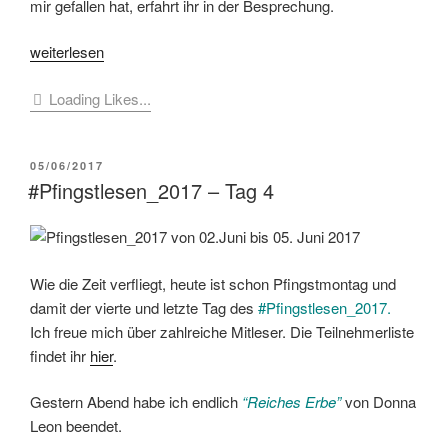
mir gefallen hat, erfahrt ihr in der Besprechung.
„[Buchbesprechung]
weiterlesen
Giulia
Loading Likes...
Conti
–
Lago
VERÖFFENTLICHT
05/06/2017
Mortale“
AM
#Pfingstlesen_2017 – Tag 4
Wie die Zeit verfliegt, heute ist schon Pfingstmontag und
damit der vierte und letzte Tag des
#Pfingstlesen_2017.
Ich freue mich über zahlreiche Mitleser. Die Teilnehmerliste
findet ihr
hier
.
Gestern Abend habe ich endlich
“Reiches Erbe”
von Donna
Leon beendet.