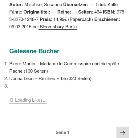
Autor:
Mischke, Susanne
Übersetzer: —
Titel:
Kalte
Fährte
Originaltitel:
—
Reihe:
—
Seiten
: 464
ISBN:
978-
3-8270-1248-7
Preis
: 14,99€ (Paperback)
Erschienen:
09.03.2015 bei
Bloomsbury Berlin
Gelesene Bücher
Pierre Martin – Madame le Commissaire und die späte
Rache (100 Seiten)
Donna Leon – Reiches Erbe (320 Seiten)
Loading Likes...
Seitennummerierung
Näch
Seite
1