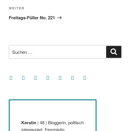
Nächster
WEITER
Beitrag
Freitags-Füller No. 221
Suche
Suche
nach:
facebook
soundcloud
twitter
mastodon
instagram
threads
goodreads
Kerstin
| 48 | Bloggerin, politisch
interessiert, Feministin,