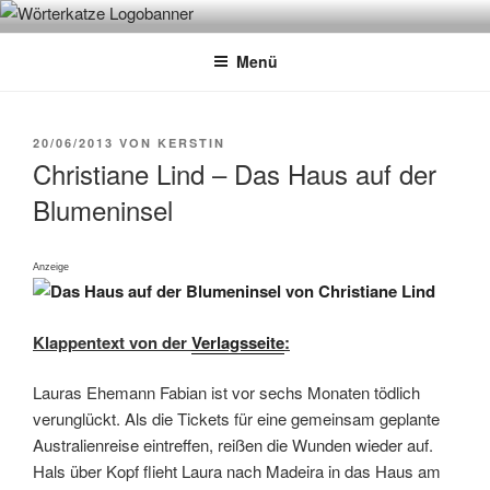
Zum
WÖRTERKATZE
Von Büchern erzählen
Inhalt
Menü
springen
VERÖFFENTLICHT
20/06/2013
VON
KERSTIN
AM
Christiane Lind – Das Haus auf der
Blumeninsel
Anzeige
Klappentext von der
Verlagsseite
:
Lauras Ehemann Fabian ist vor sechs Monaten tödlich
verunglückt. Als die Tickets für eine gemeinsam geplante
Australienreise eintreffen, reißen die Wunden wieder auf.
Hals über Kopf flieht Laura nach Madeira in das Haus am