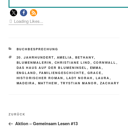
Loading Likes...
KATEGORIEN
BUCHBESPRECHUNG
SCHLAGWÖRTER
20. JAHRHUNDERT
,
AMELIA
,
BETHANY
,
BLUMENMALERIN
,
CHRISTIANE LIND
,
CORNWALL
,
DAS HAUS AUF DER BLUMENINSEL
,
EMMA
,
ENGLAND
,
FAMILIENGESCHICHTE
,
GRACE
,
HISTORISCHER ROMAN
,
LADY NORAH
,
LAURA
,
MADEIRA
,
MATTHEW
,
TRYSTIAN MANOR
,
ZACHARY
Beitragsnavigation
Vorheriger
ZURÜCK
Beitrag
Aktion – Gemeinsam Lesen #13