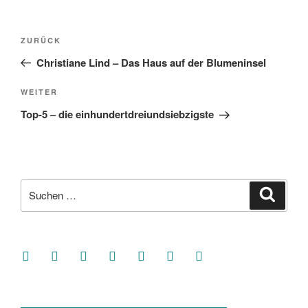
Beitragsnavigation
Vorheriger
ZURÜCK
Beitrag
Christiane Lind – Das Haus auf der Blumeninsel
Nächster
WEITER
Beitrag
Top-5 – die einhundertdreiundsiebzigste
Suche
Suche
nach:
facebook
soundcloud
twitter
mastodon
instagram
threads
goodreads