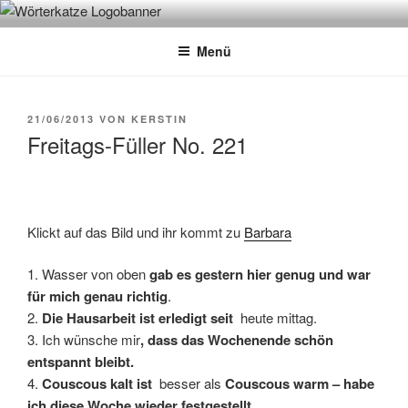
Zum
WÖRTERKATZE
Von Büchern erzählen
Inhalt
Menü
springen
VERÖFFENTLICHT
21/06/2013
VON
KERSTIN
AM
Freitags-Füller No. 221
Klickt auf das Bild und ihr kommt zu
Barbara
1. Wasser von oben
gab es gestern hier genug und war
für mich genau richtig
.
2.
Die Hausarbeit ist erledigt seit
heute mittag.
3. Ich wünsche mir
, dass das Wochenende schön
entspannt bleibt.
4.
Couscous kalt ist
besser als
Couscous warm – habe
ich diese Woche wieder festgestellt
.