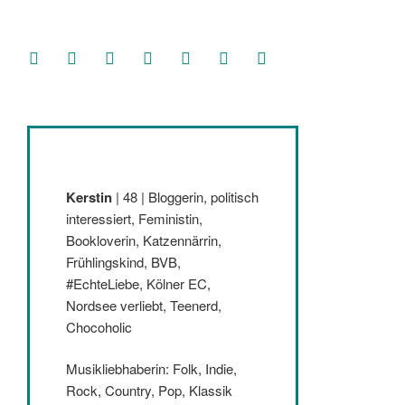
facebook
soundcloud
twitter
mastodon
instagram
threads
goodreads
Kerstin
| 48 | Bloggerin, politisch
interessiert, Feministin,
Bookloverin, Katzennärrin,
Frühlingskind, BVB,
#EchteLiebe, Kölner EC,
Nordsee verliebt, Teenerd,
Chocoholic
Musikliebhaberin: Folk, Indie,
Rock, Country, Pop, Klassik