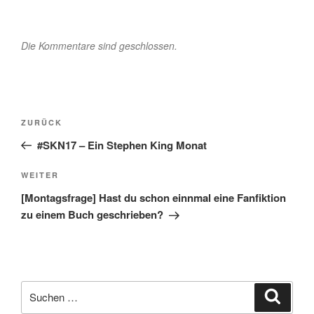
Die Kommentare sind geschlossen.
Beitragsnavigation
Vorheriger
ZURÜCK
Beitrag
#SKN17 – Ein Stephen King Monat
Nächster
WEITER
Beitrag
[Montagsfrage] Hast du schon einnmal eine Fanfiktion
zu einem Buch geschrieben?
Suche
Suche
nach: