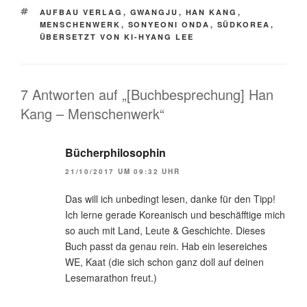
SCHLAGWÖRTER
AUFBAU VERLAG
,
GWANGJU
,
HAN KANG
,
MENSCHENWERK
,
SONYEONI ONDA
,
SÜDKOREA
,
ÜBERSETZT VON KI-HYANG LEE
7 Antworten auf „[Buchbesprechung] Han
Kang – Menschenwerk“
Bücherphilosophin
21/10/2017 UM 09:32 UHR
Das will ich unbedingt lesen, danke für den Tipp!
Ich lerne gerade Koreanisch und beschäfftige mich
so auch mit Land, Leute & Geschichte. Dieses
Buch passt da genau rein. Hab ein lesereiches
WE, Kaat (die sich schon ganz doll auf deinen
Lesemarathon freut.)