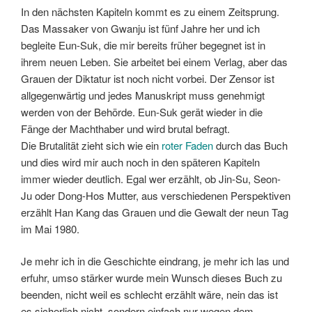
In den nächsten Kapiteln kommt es zu einem Zeitsprung.
Das Massaker von Gwanju ist fünf Jahre her und ich
begleite Eun-Suk, die mir bereits früher begegnet ist in
ihrem neuen Leben. Sie arbeitet bei einem Verlag, aber das
Grauen der Diktatur ist noch nicht vorbei. Der Zensor ist
allgegenwärtig und jedes Manuskript muss genehmigt
werden von der Behörde. Eun-Suk gerät wieder in die
Fänge der Machthaber und wird brutal befragt.
Die Brutalität zieht sich wie ein
roter Faden
durch das Buch
und dies wird mir auch noch in den späteren Kapiteln
immer wieder deutlich. Egal wer erzählt, ob Jin-Su, Seon-
Ju oder Dong-Hos Mutter, aus verschiedenen Perspektiven
erzählt Han Kang das Grauen und die Gewalt der neun Tag
im Mai 1980.
Je mehr ich in die Geschichte eindrang, je mehr ich las und
erfuhr, umso stärker wurde mein Wunsch dieses Buch zu
beenden, nicht weil es schlecht erzählt wäre, nein das ist
es sicherlich nicht, sondern einfach nur wegen dem