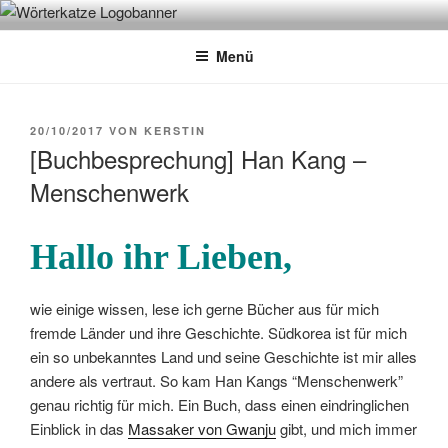
Zum
WÖRTERKATZE
Von Büchern erzählen
Inhalt
Menü
springen
VERÖFFENTLICHT
20/10/2017
VON
KERSTIN
AM
[Buchbesprechung] Han Kang –
Menschenwerk
Hallo ihr Lieben,
wie einige wissen, lese ich gerne Bücher aus für mich
fremde Länder und ihre Geschichte. Südkorea ist für mich
ein so unbekanntes Land und seine Geschichte ist mir alles
andere als vertraut. So kam Han Kangs “Menschenwerk”
genau richtig für mich. Ein Buch, dass einen eindringlichen
Einblick in das
Massaker von Gwanju
gibt, und mich immer