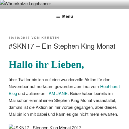
Zum
WÖRTERKATZE
Von Büchern erzählen
Inhalt
Menü
springen
VERÖFFENTLICHT
19/10/2017
VON
KERSTIN
AM
#SKN17 – Ein Stephen King Monat
Hallo ihr Lieben,
über Twitter bin ich auf eine wundervolle Aktion für den
November aufmerksam geworden Jemima vom
Hochhorst
Blog
und Juliane on
I AM JANE
. Beide haben bereits im
Mai schon einmal einen Stephen King Monat veranstaltet,
damals ist die Aktion an mir vorbei gegangen, aber dieses
Mal bin ich mit dabei und kann es gar nicht mehr erwarten.