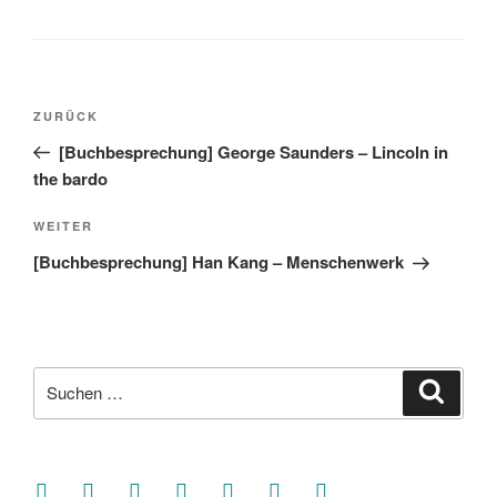
Beitragsnavigation
Vorheriger
ZURÜCK
Beitrag
[Buchbesprechung] George Saunders – Lincoln in
the bardo
Nächster
WEITER
Beitrag
[Buchbesprechung] Han Kang – Menschenwerk
Suche
Suche
nach:
facebook
soundcloud
twitter
mastodon
instagram
threads
goodreads