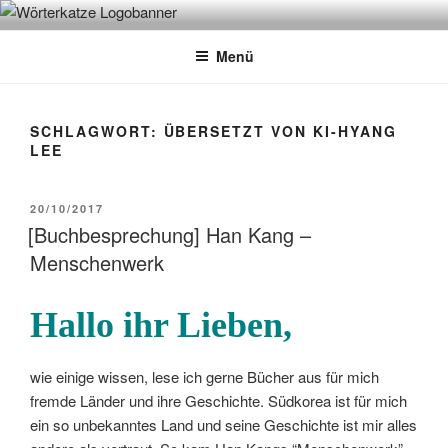
Zum
WÖRTERKATZE
Von Büchern erzählen
Inhalt
Menü
springen
SCHLAGWORT:
ÜBERSETZT VON KI-HYANG
LEE
VERÖFFENTLICHT
20/10/2017
AM
[Buchbesprechung] Han Kang –
Menschenwerk
Hallo ihr Lieben,
wie einige wissen, lese ich gerne Bücher aus für mich
fremde Länder und ihre Geschichte. Südkorea ist für mich
ein so unbekanntes Land und seine Geschichte ist mir alles