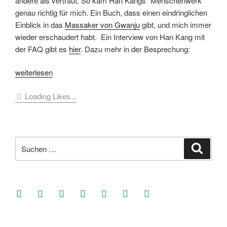
andere als vertraut. So kam Han Kangs “Menschenwerk”
genau richtig für mich. Ein Buch, dass einen eindringlichen
Einblick in das
Massaker von Gwanju
gibt, und mich immer
wieder erschaudert habt. Ein Interview von Han Kang mit
der FAQ gibt es
hier
. Dazu mehr in der Besprechung:
„[Buchbesprechung]
weiterlesen
Han
Loading Likes...
Kang
–
Menschenwerk“
Suche
Suche
nach:
facebook
soundcloud
twitter
mastodon
instagram
threads
goodreads