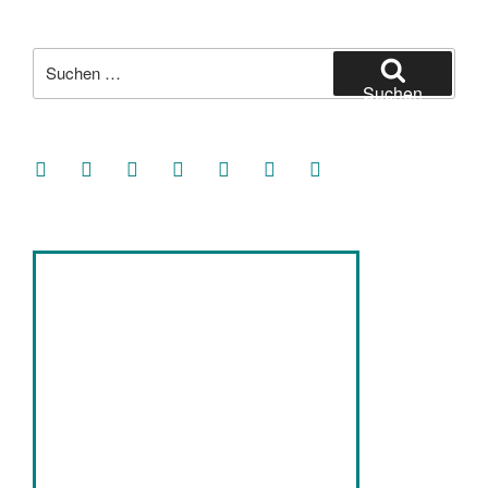
Suche
nach:
Suchen
facebook
soundcloud
twitter
mastodon
instagram
threads
goodreads