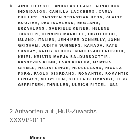
SCHLAGWÖRTER
AINO TROSSEL
,
ANDREAS FRANZ
,
ARNALDUR
INDRIDASON
,
CAMILLA LÄCKBERG
,
CARLY
PHILLIPS
,
CARSTEN SEBASTIAN HENN
,
CLAIRE
BOUVIER
,
DEUTSCHLAND
,
ENGLAND
,
ERZÄHLUNG
,
GABRIELE KEISER
,
HELENE
TURSTEN
,
HENNING MANKELL
,
HISTORISCH
,
ISLAND
,
ITALIEN
,
JENNIFER DONNELLY
,
JOHN
GRISHAM
,
JUDITH SUMMERS
,
KANADA
,
KATE
SUNDAY
,
KATHY REICHS
,
KINDER-JUGENDBUCH
,
KRIMI
,
KRISTIN MARJA BALDURSDOTTIR
,
KRYSTYNA KUHN
,
LARS KEPLER
,
MARTHA
GRIMES
,
NALINI SINGH
,
NEUSEELAND
,
NICOLA
FÖRG
,
PAOLO GIORDANO
,
ROMANTIK
,
ROMANTIK
FANTASY
,
SCHWEDEN
,
STELLA BLOMKVIST
,
TESS
GERRITSEN
,
THRILLER
,
ULRICH RITZEL
,
USA
2 Antworten auf „RuB-Zuwachs
XXXVI/2011“
Moena