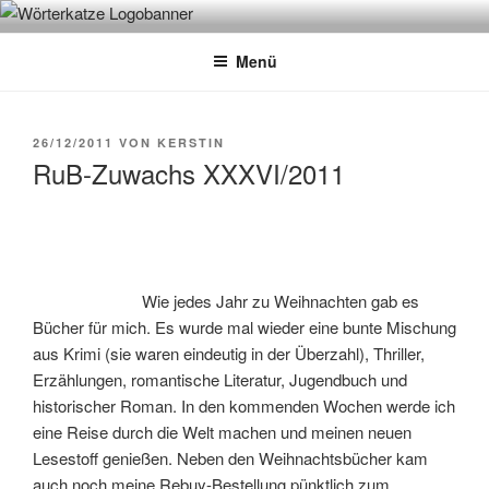
Zum
WÖRTERKATZE
Von Büchern erzählen
Inhalt
Menü
springen
VERÖFFENTLICHT
26/12/2011
VON
KERSTIN
AM
RuB-Zuwachs XXXVI/2011
Wie jedes Jahr zu Weihnachten gab es
Bücher für mich. Es wurde mal wieder eine bunte Mischung
aus Krimi (sie waren eindeutig in der Überzahl), Thriller,
Erzählungen, romantische Literatur, Jugendbuch und
historischer Roman. In den kommenden Wochen werde ich
eine Reise durch die Welt machen und meinen neuen
Lesestoff genießen. Neben den Weihnachtsbücher kam
auch noch meine Rebuy-Bestellung pünktlich zum