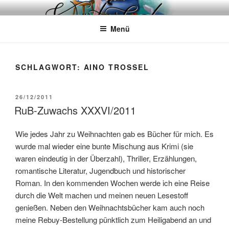
Zum
WÖRTERKATZE
Von Büchern erzählen
Inhalt
Menü
springen
SCHLAGWORT:
AINO TROSSEL
VERÖFFENTLICHT
26/12/2011
AM
RuB-Zuwachs XXXVI/2011
Wie jedes Jahr zu Weihnachten gab es Bücher für mich. Es
wurde mal wieder eine bunte Mischung aus Krimi (sie
waren eindeutig in der Überzahl), Thriller, Erzählungen,
romantische Literatur, Jugendbuch und historischer
Roman. In den kommenden Wochen werde ich eine Reise
durch die Welt machen und meinen neuen Lesestoff
genießen. Neben den Weihnachtsbücher kam auch noch
meine Rebuy-Bestellung pünktlich zum Heiligabend an und