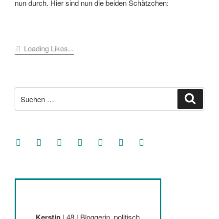
nun durch. Hier sind nun die beiden Schätzchen:
Loading Likes...
Suche
Suche
nach:
facebook
soundcloud
twitter
mastodon
instagram
threads
goodreads
Kerstin
| 48 | Bloggerin, politisch