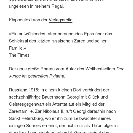
ungelesen in meinem Regal.
Klappentext von der
Verlagsseite
:
»Ein aufwühlendes, atemberaubendes Epos über das
Schicksal des letzten russischen Zaren und seiner
Familie.«
The Times
Der neue große Roman vom Autor des Weltbestsellers
Der
Junge im gestreiften Pyjama.
Russland 1915: In einem kleinen Dorf verhindert der
sechzehnjährige Bauernsohn Georgi mit Glück und
Geistesgegenwart ein Attentat auf ein Mitglied der
Zarenfamilie. Zar Nikolaus II. ruft Georgi daraufhin nach
Sankt Petersburg, wo er ihn zum Leibwächter seines
einzigen Sohnes ernennt, der nicht nur als Thronfolger in
ständiger Lebensgefahr schwebt. Georgi weicht dem