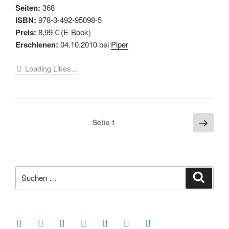
Seiten:
368
ISBN:
978-3-492-95098-5
Preis:
8,99 € (E-Book)
Erschienen:
04.10.2010 bei
Piper
Loading Likes...
Seitennummerierung
Näch
Seite
1
Seite
der
Beiträge
Suche
Suche
nach:
facebook
soundcloud
twitter
mastodon
instagram
threads
goodreads