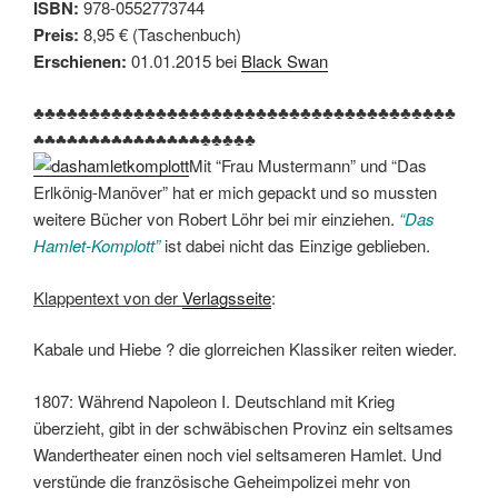
ISBN:
978-0552773744
Preis:
8,95 € (Taschenbuch)
Erschienen:
01.01.2015 bei
Black Swan
♣♣♣♣♣♣♣♣♣♣♣♣♣♣♣♣♣♣♣♣♣♣♣♣♣♣♣♣♣♣♣♣♣♣♣♣♣♣
♣♣♣♣♣♣♣♣♣♣♣♣♣♣♣♣♣♣♣♣
Mit “Frau Mustermann” und “Das
Erlkönig-Manöver” hat er mich gepackt und so mussten
weitere Bücher von Robert Löhr bei mir einziehen.
“Das
Hamlet-Komplott”
ist dabei nicht das Einzige geblieben.
Klappentext von der
Verlagsseite
:
Kabale und Hiebe ? die glorreichen Klassiker reiten wieder.
1807: Während Napoleon I. Deutschland mit Krieg
überzieht, gibt in der schwäbischen Provinz ein seltsames
Wandertheater einen noch viel seltsameren Hamlet. Und
verstünde die französische Geheimpolizei mehr von