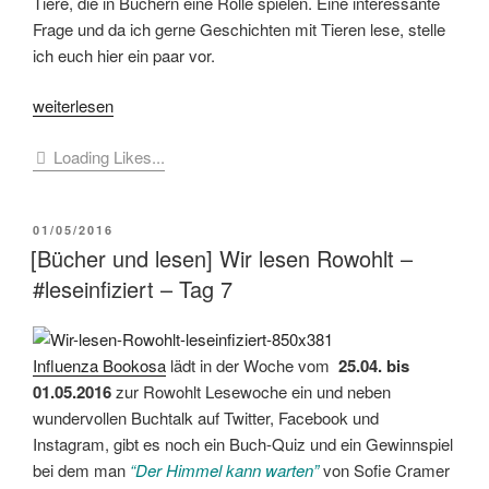
Tiere, die in Büchern eine Rolle spielen. Eine interessante
Frage und da ich gerne Geschichten mit Tieren lese, stelle
ich euch hier ein paar vor.
„[Buchmomente]
weiterlesen
#Büchersommer
Loading Likes...
–
Tiere
in
VERÖFFENTLICHT
01/05/2016
Büchern“
AM
[Bücher und lesen] Wir lesen Rowohlt –
#leseinfiziert – Tag 7
Influenza Bookosa
lädt in der Woche vom
25.04. bis
01.05.2016
zur Rowohlt Lesewoche ein und neben
wundervollen Buchtalk auf Twitter, Facebook und
Instagram, gibt es noch ein Buch-Quiz und ein Gewinnspiel
bei dem man
“Der Himmel kann warten”
von Sofie Cramer