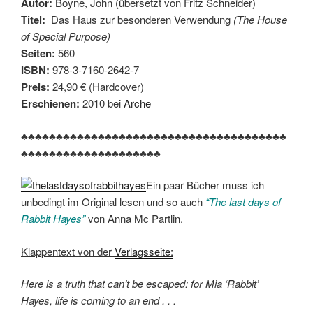
Autor:
Boyne, John (übersetzt von Fritz Schneider)
Titel:
Das Haus zur besonderen Verwendung
(The House
of Special Purpose)
Seiten:
560
ISBN:
978-3-7160-2642-7
Preis:
24,90 € (Hardcover)
Erschienen:
2010 bei
Arche
♣♣♣♣♣♣♣♣♣♣♣♣♣♣♣♣♣♣♣♣♣♣♣♣♣♣♣♣♣♣♣♣♣♣♣♣♣♣
♣♣♣♣♣♣♣♣♣♣♣♣♣♣♣♣♣♣♣♣
Ein paar Bücher muss ich
unbedingt im Original lesen und so auch
“The last days of
Rabbit Hayes”
von Anna Mc Partlin.
Klappentext von der
Verlagsseite:
Here is a truth that can’t be escaped: for Mia ‘Rabbit’
Hayes, life is coming to an end . . .