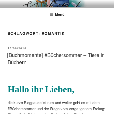
Zum
WÖRTERKATZE
Von Büchern erzählen
Inhalt
Menü
springen
SCHLAGWORT:
ROMANTIK
VERÖFFENTLICHT
16/06/2018
AM
[Buchmomente] #Büchersommer – Tiere in
Büchern
Hallo ihr Lieben,
die kurze Blogpause ist rum und weiter geht es mit dem
#Büchersommer und der Frage vom vergangenem Freitag: