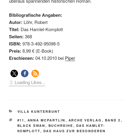
überaus spannenden historischen Roman.
Bibliografische Angaben:
Autor:
Löhr, Robert
Titel:
Das Hamlet-Komplott
Seiten:
368
ISBN:
978-3-492-95098-5
Preis:
8,99 € (E-Book)
Erschienen:
04.10.2010 bei
Piper
Loading Likes...
KATEGORIEN
VILLA KUNTERBUNT
SCHLAGWÖRTER
#11
,
ANNA MCPARTLIN
,
ARCHE VERLAG
,
BAND 2
,
BLACK SWAN
,
BUCHREIHE
,
DAS HAMLET-
KOMPLOTT
,
DAS HAUS ZUR BESONDEREN