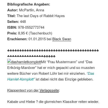
Bibliografische Angaben:
Autor:
McPartlin, Anna
Titel:
The last Days of Rabbit Hayes
Seiten:
448
ISBN:
978-0552773744
Preis:
8,95 € (Taschenbuch)
Erschienen:
01.01.2015 bei
Black Swan
♣♣♣♣♣♣♣♣♣♣♣♣♣♣♣♣♣♣♣♣♣♣♣♣♣♣♣♣♣♣♣♣♣♣♣♣♣♣
♣♣♣♣♣♣♣♣♣♣♣♣♣♣♣♣♣♣♣♣
Mit “Frau Mustermann” und “Das
Erlkönig-Manöver” hat er mich gepackt und so mussten
weitere Bücher von Robert Löhr bei mir einziehen.
“Das
Hamlet-Komplott”
ist dabei nicht das Einzige geblieben.
Klappentext von der
Verlagsseite
:
Kabale und Hiebe ? die glorreichen Klassiker reiten wieder.