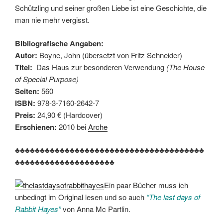
Schützling und seiner großen Liebe ist eine Geschichte, die
man nie mehr vergisst.
Bibliografische Angaben:
Autor:
Boyne, John (übersetzt von Fritz Schneider)
Titel:
Das Haus zur besonderen Verwendung
(The House
of Special Purpose)
Seiten:
560
ISBN:
978-3-7160-2642-7
Preis:
24,90 € (Hardcover)
Erschienen:
2010 bei
Arche
♣♣♣♣♣♣♣♣♣♣♣♣♣♣♣♣♣♣♣♣♣♣♣♣♣♣♣♣♣♣♣♣♣♣♣♣♣♣
♣♣♣♣♣♣♣♣♣♣♣♣♣♣♣♣♣♣♣♣
Ein paar Bücher muss ich
unbedingt im Original lesen und so auch
“The last days of
Rabbit Hayes”
von Anna Mc Partlin.