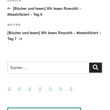
Vorheriger
ZURÜCK
Beitrag
[Bücher und lesen] Wir lesen Rowohlt –
#leseinfiziert – Tag 6
Nächster
WEITER
Beitrag
[Bücher und lesen] Wir lesen Rowohlt – #leseinfiziert –
Tag 7
Suche
Suche
nach:
facebook
soundcloud
twitter
mastodon
instagram
threads
goodreads