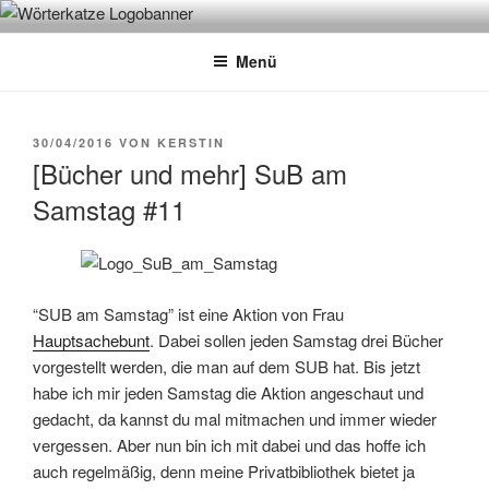
Zum
WÖRTERKATZE
Von Büchern erzählen
Inhalt
Menü
springen
VERÖFFENTLICHT
30/04/2016
VON
KERSTIN
AM
[Bücher und mehr] SuB am
Samstag #11
“SUB am Samstag” ist eine Aktion von Frau
Hauptsachebunt
. Dabei sollen jeden Samstag drei Bücher
vorgestellt werden, die man auf dem SUB hat. Bis jetzt
habe ich mir jeden Samstag die Aktion angeschaut und
gedacht, da kannst du mal mitmachen und immer wieder
vergessen. Aber nun bin ich mit dabei und das hoffe ich
auch regelmäßig, denn meine Privatbibliothek bietet ja