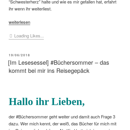
“Schwesterherz” halte und wie es mir gefallen hat, erfahrt
ihr wenn ihr weiterliest.
„[Buchbesprechung]
weiterlesen
Kristina
Loading Likes...
Ohlsson
–
Schwesterherz“
VERÖFFENTLICHT
19/06/2018
AM
[Im Lesesessel] #Büchersommer – das
kommt bei mir ins Reisegepäck
Hallo ihr Lieben,
der #Büchersommer geht weiter und damit auch Frage 3
dazu. Wer mich kennt, der weiß, das Bücher für mich mit