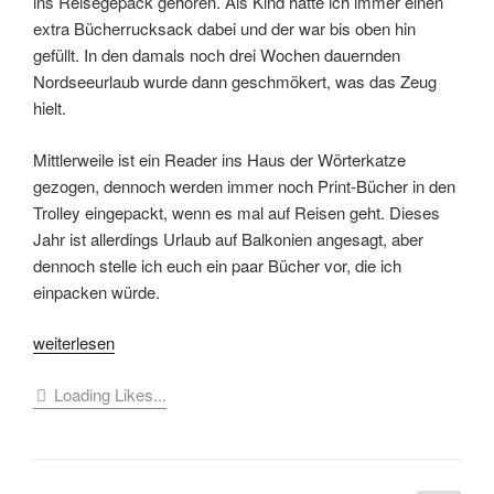
ins Reisegepäck gehören. Als Kind hatte ich immer einen
extra Bücherrucksack dabei und der war bis oben hin
gefüllt. In den damals noch drei Wochen dauernden
Nordseeurlaub wurde dann geschmökert, was das Zeug
hielt.
Mittlerweile ist ein Reader ins Haus der Wörterkatze
gezogen, dennoch werden immer noch Print-Bücher in den
Trolley eingepackt, wenn es mal auf Reisen geht. Dieses
Jahr ist allerdings Urlaub auf Balkonien angesagt, aber
dennoch stelle ich euch ein paar Bücher vor, die ich
einpacken würde.
„[Im
weiterlesen
Lesesessel]
Loading Likes...
#Büchersommer
–
das
kommt