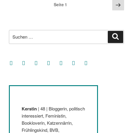
Seitennummerierung
bei
Näch
Seite
1
mir
Seite
der
ins
Beiträge
Reisegepäck“
Suche
Suche
nach:
facebook
soundcloud
twitter
mastodon
instagram
threads
goodreads
Kerstin
| 48 | Bloggerin, politisch
interessiert, Feministin,
Bookloverin, Katzennärrin,
Frühlingskind, BVB,