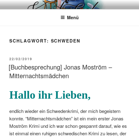
Zum
WÖRTERKATZE
Von Büchern erzählen
Inhalt
Menü
springen
SCHLAGWORT:
SCHWEDEN
VERÖFFENTLICHT
22/02/2019
AM
[Buchbesprechung] Jonas Moström –
Mitternachtsmädchen
Hallo ihr Lieben,
endlich wieder ein Schwedenkrimi, der mich begeistern
konnte. “Mitternachtsmädchen” ist ein mein erster Jonas
Moström Krimi und ich war schon gespannt darauf, wie es
ist einmal einen ruhigen schwedischen Krimi zu lesen, der