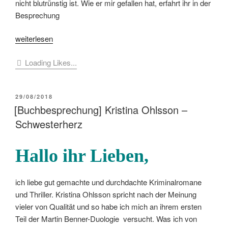
nicht blutrünstig ist. Wie er mir gefallen hat, erfahrt ihr in der
Besprechung
„[Buchbesprechung]
weiterlesen
Jonas
Loading Likes...
Moström
–
Mitternachtsmädchen“
VERÖFFENTLICHT
29/08/2018
AM
[Buchbesprechung] Kristina Ohlsson –
Schwesterherz
Hallo ihr Lieben,
ich liebe gut gemachte und durchdachte Kriminalromane
und Thriller. Kristina Ohlsson spricht nach der Meinung
vieler von Qualität und so habe ich mich an ihrem ersten
Teil der Martin Benner-Duologie versucht. Was ich von