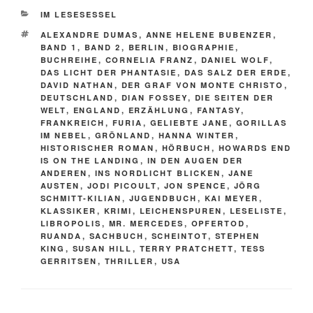
KATEGORIEN
IM LESESESSEL
SCHLAGWÖRTER
ALEXANDRE DUMAS
,
ANNE HELENE BUBENZER
,
BAND 1
,
BAND 2
,
BERLIN
,
BIOGRAPHIE
,
BUCHREIHE
,
CORNELIA FRANZ
,
DANIEL WOLF
,
DAS LICHT DER PHANTASIE
,
DAS SALZ DER ERDE
,
DAVID NATHAN
,
DER GRAF VON MONTE CHRISTO
,
DEUTSCHLAND
,
DIAN FOSSEY
,
DIE SEITEN DER
WELT
,
ENGLAND
,
ERZÄHLUNG
,
FANTASY
,
FRANKREICH
,
FURIA
,
GELIEBTE JANE
,
GORILLAS
IM NEBEL
,
GRÖNLAND
,
HANNA WINTER
,
HISTORISCHER ROMAN
,
HÖRBUCH
,
HOWARDS END
IS ON THE LANDING
,
IN DEN AUGEN DER
ANDEREN
,
INS NORDLICHT BLICKEN
,
JANE
AUSTEN
,
JODI PICOULT
,
JON SPENCE
,
JÖRG
SCHMITT-KILIAN
,
JUGENDBUCH
,
KAI MEYER
,
KLASSIKER
,
KRIMI
,
LEICHENSPUREN
,
LESELISTE
,
LIBROPOLIS
,
MR. MERCEDES
,
OPFERTOD
,
RUANDA
,
SACHBUCH
,
SCHEINTOT
,
STEPHEN
KING
,
SUSAN HILL
,
TERRY PRATCHETT
,
TESS
GERRITSEN
,
THRILLER
,
USA