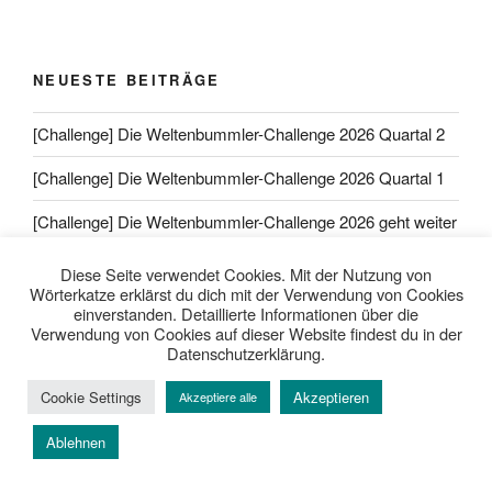
NEUESTE BEITRÄGE
[Challenge] Die Weltenbummler-Challenge 2026 Quartal 2
[Challenge] Die Weltenbummler-Challenge 2026 Quartal 1
[Challenge] Die Weltenbummler-Challenge 2026 geht weiter
[Challenge] Eure Weltenbummler-Länder im September
Diese Seite verwendet Cookies. Mit der Nutzung von
2025
Wörterkatze erklärst du dich mit der Verwendung von Cookies
einverstanden. Detaillierte Informationen über die
Verwendung von Cookies auf dieser Website findest du in der
[Challenge] Eure Weltenbummler-Länder im August 2025
Datenschutzerklärung.
[Challenge] Eure Weltenbummler-Länder im Juli 2025
Cookie Settings
Akzeptieren
Akzeptiere alle
Ablehnen