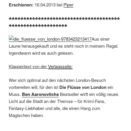
Erschienen:
16.04.2013 bei
Piper
♣♣♣♣♣♣♣♣♣♣♣♣♣♣♣♣♣♣♣♣♣♣♣♣♣♣♣♣♣♣♣♣♣♣♣♣♣♣
♣♣♣♣♣♣♣♣♣♣♣♣♣♣♣♣♣♣♣♣
Aus einer
Laune herausgekauft und es steht noch in meinem Regal.
Irgendwann wird es auch gelesen.
Klappentext von der
Verlagsseite:
Wer sich optimal auf den nächsten London-Besuch
vorbereiten will, für den ist
Die Flüsse von London
ein
Muss.
Ben Aaronovitchs
Bestseller wirft ein völlig neues
Licht auf die Stadt an der Themse – für Krimi-Fans,
Fantasy-Liebhaber und alle, die einen Hang zum
Magischen haben.