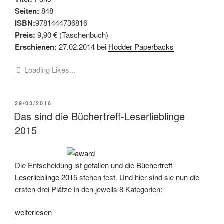
Seiten:
848
ISBN:
9781444736816
Preis:
9,90 € (Taschenbuch)
Erschienen:
27.02.2014 bei
Hodder Paperbacks
Loading Likes...
VERÖFFENTLICHT
29/03/2016
AM
Das sind die Büchertreff-Leserlieblinge
2015
Die Entscheidung ist gefallen und die
Büchertreff-
Leserlieblinge 2015
stehen fest. Und hier sind sie nun die
ersten drei Plätze in den jeweils 8 Kategorien:
„Das
weiterlesen
sind