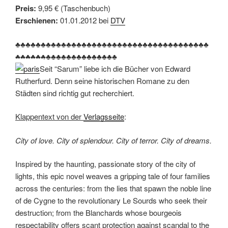
Preis:
9,95 € (Taschenbuch)
Erschienen:
01.01.2012 bei
DTV
♣♣♣♣♣♣♣♣♣♣♣♣♣♣♣♣♣♣♣♣♣♣♣♣♣♣♣♣♣♣♣♣♣♣♣♣♣♣
♣♣♣♣♣♣♣♣♣♣♣♣♣♣♣♣♣♣♣♣
Seit “Sarum” liebe ich die Bücher von Edward
Rutherfurd. Denn seine historischen Romane zu den
Städten sind richtig gut recherchiert.
Klappentext von der
Verlagsseite
:
City of love. City of splendour. City of terror. City of dreams.
Inspired by the haunting, passionate story of the city of
lights, this epic novel weaves a gripping tale of four families
across the centuries: from the lies that spawn the noble line
of de Cygne to the revolutionary Le Sourds who seek their
destruction; from the Blanchards whose bourgeois
respectability offers scant protection against scandal to the