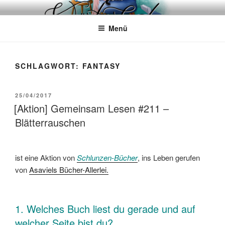
Zum
WÖRTERKATZE
Von Büchern erzählen
Inhalt
Menü
springen
SCHLAGWORT:
FANTASY
VERÖFFENTLICHT
25/04/2017
AM
[Aktion] Gemeinsam Lesen #211 –
Blätterrauschen
ist eine Aktion von
Schlunzen-Bücher
, ins Leben gerufen
von
Asaviels Bücher-Allerlei.
1. Welches Buch liest du gerade und auf
welcher Seite bist du?