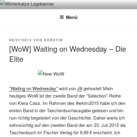
Zum
WÖRTERKATZE
Von Büchern erzählen
Inhalt
Menü
springen
VERÖFFENTLICHT
08/07/2015
VON
KERSTIN
AM
[WoW] Waiting on Wednesday – Die
Elite
“Waiting on Wednesday”
wird von
Jill
gehostet! Mein
heutiges WoW ist der zweite Band der “Selection”-Reihe
von Kiera Cass. Im Rahmen des #wklm2015 habe ich den
ersten Band in der Taschenbuchausgabe gelesen und bin
nun richtig begeistert von der Geschichte. Daher warte ich
sehnsüchtig auf den zweiten Band der am 23. Juli 2015 als
Taschenbuch im Fischer Verlag für 9,99 € erscheint. Ich