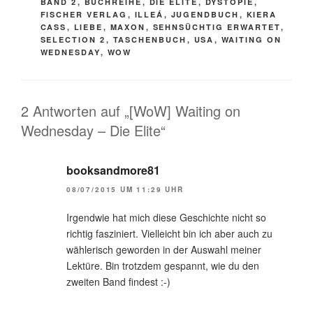
BAND 2
,
BUCHREIHE
,
DIE ELITE
,
DYSTOPIE
,
FISCHER VERLAG
,
ILLEÁ
,
JUGENDBUCH
,
KIERA
CASS
,
LIEBE
,
MAXON
,
SEHNSÜCHTIG ERWARTET
,
SELECTION 2
,
TASCHENBUCH
,
USA
,
WAITING ON
WEDNESDAY
,
WOW
2 Antworten auf „[WoW] Waiting on
Wednesday – Die Elite“
booksandmore81
08/07/2015 UM 11:29 UHR
Irgendwie hat mich diese Geschichte nicht so
richtig fasziniert. Vielleicht bin ich aber auch zu
wählerisch geworden in der Auswahl meiner
Lektüre. Bin trotzdem gespannt, wie du den
zweiten Band findest :-)