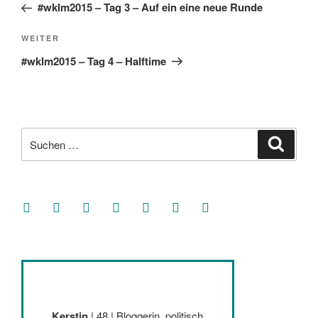
Beitrag
#wklm2015 – Tag 3 – Auf ein eine neue Runde
Nächster
WEITER
Beitrag
#wklm2015 – Tag 4 – Halftime
Suche
Suche
nach:
facebook
soundcloud
twitter
mastodon
instagram
threads
goodreads
Kerstin
| 48 | Bloggerin, politisch