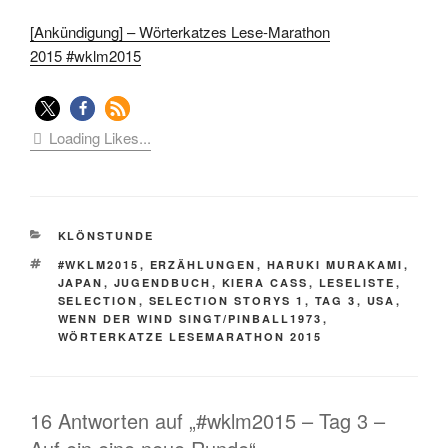
[Ankündigung] – Wörterkatzes Lese-Marathon
2015 #wklm2015
Loading Likes...
KATEGORIEN
KLÖNSTUNDE
SCHLAGWÖRTER
#WKLM2015
,
ERZÄHLUNGEN
,
HARUKI MURAKAMI
,
JAPAN
,
JUGENDBUCH
,
KIERA CASS
,
LESELISTE
,
SELECTION
,
SELECTION STORYS 1
,
TAG 3
,
USA
,
WENN DER WIND SINGT/PINBALL1973
,
WÖRTERKATZE LESEMARATHON 2015
16 Antworten auf „#wklm2015 – Tag 3 –