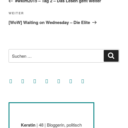
#wklm2015 – Tag 2 – Das Lesen geht weiter
Nächster
WEITER
Beitrag
[WoW] Waiting on Wednesday – Die Elite
Suche
Suche
nach:
facebook
soundcloud
twitter
mastodon
instagram
threads
goodreads
Kerstin
| 48 | Bloggerin, politisch