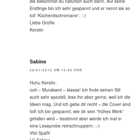
die bekommst du natürlich auch dann. Auf seine
Erstlinge bin ich sehr gespannt und er nennt sie so
toll “Küchentischromane”. :-)
Liebe Grüße
Kerstin
Sabine
08/07/2015 UM 18:58 UHR
Huhu Kerstin,
ooh – Murakami – klasse! Ich finde seinen Stil
auch sehr speziell, lese ihn aber gerne, weil ich die
Ideen mag. Und ich gebe dir recht – die Cover sind
toll! Ich bin gespannt, wie dir sein “frühes Werk”
gefallen wird – bestimmt aber werde ich mal in
eine Leseprobe reinschnuppern. :-)
VIel Spaß!