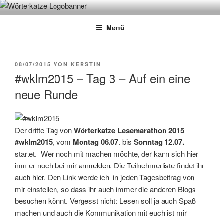
Zum
WÖRTERKATZE
Von Büchern erzählen
Inhalt
Menü
springen
VERÖFFENTLICHT
08/07/2015
VON
KERSTIN
AM
#wklm2015 – Tag 3 – Auf ein eine
neue Runde
Der dritte Tag von
Wörterkatze Lesemarathon 2015
#wklm2015
, vom
Montag 06.07
. bis
Sonntag 12.07.
startet. Wer noch mit machen möchte, der kann sich hier
immer noch bei mir
anmelden
. Die Teilnehmerliste findet ihr
auch
hier
. Den Link werde ich in jeden Tagesbeitrag von
mir einstellen, so dass ihr auch immer die anderen Blogs
besuchen könnt. Vergesst nicht: Lesen soll ja auch Spaß
machen und auch die Kommunikation mit euch ist mir