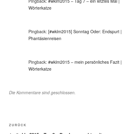
Pingback:
#wklm2015 – Tag 7 – ein letztes Mal |
Wörterkatze
Pingback:
[#wklm2015] Sonntag Oder: Endspurt |
Phantásienreisen
Pingback:
#wklm2015 – mein persönliches Fazit |
Wörterkatze
Die Kommentare sind geschlossen.
Beitragsnavigation
Vorheriger
ZURÜCK
Beitrag