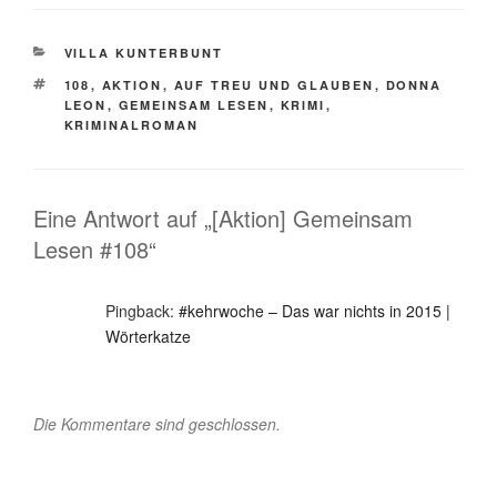
KATEGORIEN
VILLA KUNTERBUNT
SCHLAGWÖRTER
108
,
AKTION
,
AUF TREU UND GLAUBEN
,
DONNA
LEON
,
GEMEINSAM LESEN
,
KRIMI
,
KRIMINALROMAN
Eine Antwort auf „[Aktion] Gemeinsam
Lesen #108“
Pingback:
#kehrwoche – Das war nichts in 2015 |
Wörterkatze
Die Kommentare sind geschlossen.