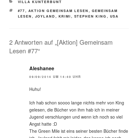
KATEGORIEN
VILLA KUNTERBUNT
SCHLAGWÖRTER
#77
,
AKTION GEMEINSAM LESEN
,
GEMEINSAM
LESEN
,
JOYLAND
,
KRIMI
,
STEPHEN KING
,
USA
2 Antworten auf „[Aktion] Gemeinsam
Lesen #77“
Aleshanee
09/09/2014 UM 14:40 UHR
Huhu!
Ich hab schon soooo lange nichts mehr von King
gelesen, die Bücher von ihm hab ich in meiner
Jugend verschlungen und wenn ich noch so viel
Angst hatte :D
The Green Mile ist eins seiner besten Bücher finde