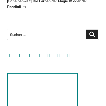
[Scheibenwelt] Die Farben der Magie IV oder der
Randfall
Suche
Suche
nach:
facebook
soundcloud
twitter
mastodon
instagram
threads
goodreads