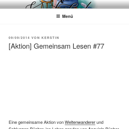
Zum
WÖRTERKATZE
Von Büchern erzählen
Inhalt
Menü
springen
VERÖFFENTLICHT
09/09/2014
VON
KERSTIN
AM
[Aktion] Gemeinsam Lesen #77
Eine gemeinsame Aktion von
Weltenwanderer
und
Schlunzen-Bücher
, ins Leben gerufen von
Asaviels Bücher-