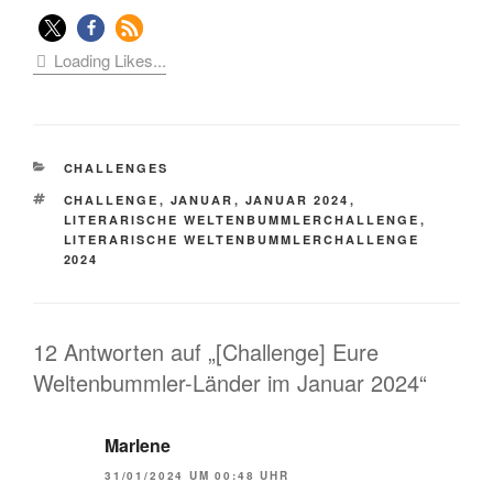
Loading Likes...
KATEGORIEN
CHALLENGES
SCHLAGWÖRTER
CHALLENGE
,
JANUAR
,
JANUAR 2024
,
LITERARISCHE WELTENBUMMLERCHALLENGE
,
LITERARISCHE WELTENBUMMLERCHALLENGE
2024
12 Antworten auf „[Challenge] Eure
Weltenbummler-Länder im Januar 2024“
Marlene
31/01/2024 UM 00:48 UHR