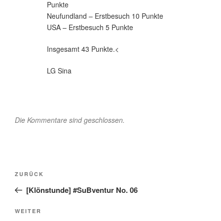
Punkte
Neufundland – Erstbesuch 10 Punkte
USA – Erstbesuch 5 Punkte
Insgesamt 43 Punkte.<
LG Sina
Die Kommentare sind geschlossen.
Beitragsnavigation
Vorheriger
ZURÜCK
Beitrag
[Klönstunde] #SuBventur No. 06
Nächster
WEITER