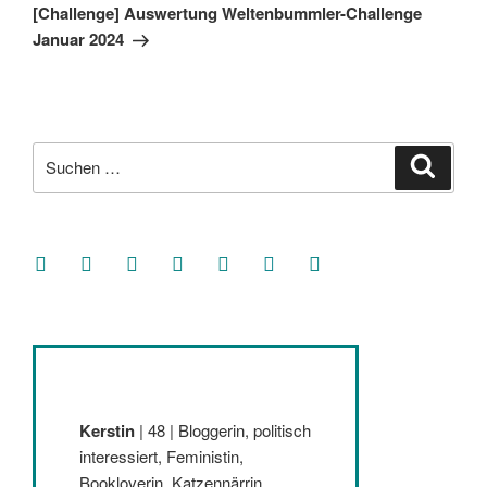
Beitrag
[Challenge] Auswertung Weltenbummler-Challenge
Januar 2024
Suche
Suche
nach:
facebook
soundcloud
twitter
mastodon
instagram
threads
goodreads
Kerstin
| 48 | Bloggerin, politisch
interessiert, Feministin,
Bookloverin, Katzennärrin,