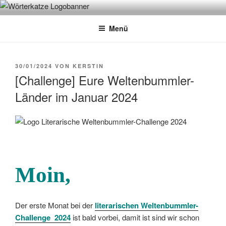
Zum
WÖRTERKATZE
Von Büchern erzählen
Inhalt
Menü
springen
VERÖFFENTLICHT
30/01/2024
VON
KERSTIN
AM
[Challenge] Eure Weltenbummler-
Länder im Januar 2024
Moin
,
Der erste Monat bei der
literarischen
Weltenbummler-
Challenge 2024
ist bald vorbei, damit ist sind wir schon