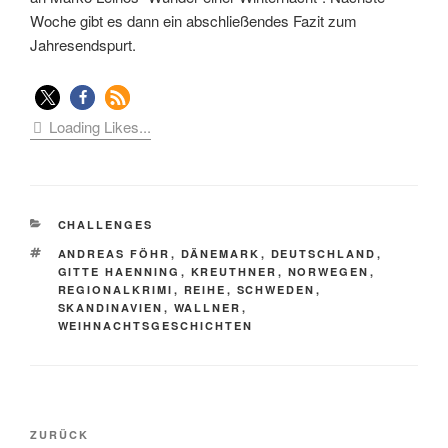
Woche gibt es dann ein abschließendes Fazit zum
Jahresendspurt.
Loading Likes...
KATEGORIEN
CHALLENGES
SCHLAGWÖRTER
ANDREAS FÖHR
,
DÄNEMARK
,
DEUTSCHLAND
,
GITTE HAENNING
,
KREUTHNER
,
NORWEGEN
,
REGIONALKRIMI
,
REIHE
,
SCHWEDEN
,
SKANDINAVIEN
,
WALLNER
,
WEIHNACHTSGESCHICHTEN
Beitragsnavigation
Vorheriger
ZURÜCK