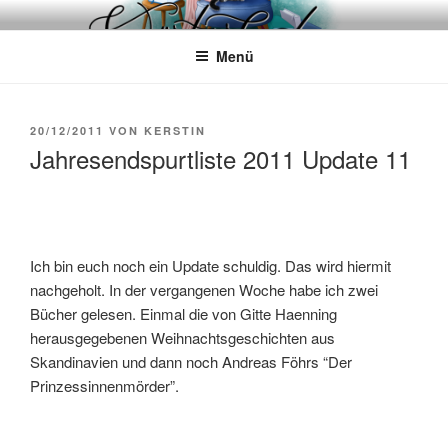
Zum
WÖRTERKATZE
Von Büchern erzählen
Inhalt
Menü
springen
VERÖFFENTLICHT
20/12/2011
VON
KERSTIN
AM
Jahresendspurtliste 2011 Update 11
Ich bin euch noch ein Update schuldig. Das wird hiermit
nachgeholt. In der vergangenen Woche habe ich zwei
Bücher gelesen. Einmal die von Gitte Haenning
herausgegebenen Weihnachtsgeschichten aus
Skandinavien und dann noch Andreas Föhrs “Der
Prinzessinnenmörder”.