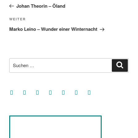
Beitrag
Johan Theorin – Öland
Nächster
WEITER
Beitrag
Marko Leino – Wunder einer Winternacht
Suche
Suche
nach:
facebook
soundcloud
twitter
mastodon
instagram
threads
goodreads