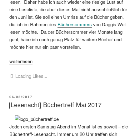
lesen. Daher habe ich auch wieder eine riesige Lust auf
eine Leseliste, die aber dieses Mal nicht ausschließlich für
den Juni ist. Sie soll einen Umriss auf die Bücher geben,
die ich im Rahmen des
Büchersommers
von Daggis Welt
lesen möchte. Da der Büchersommer vier Monate lang
geht, habe ich noch genug Platz für weitere Bücher und
möchte hier nur ein paar vorstellen.
„[Im
weiterlesen
Lesesessel]
Loading Likes...
#Büchersommer
–
Das
VERÖFFENTLICHT
06/05/2017
möchte
AM
[Lesenacht] Büchertreff Mai 2017
ich
lesen“
Jeden ersten Samstag Abend im Monat ist es soweit – die
Büchertreff-Lesenacht. Immer um 20 Uhr treffen sich