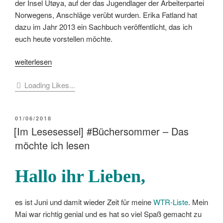
der Insel Utøya, auf der das Jugendlager der Arbeiterpartei
Norwegens, Anschläge verübt wurden. Erika Fatland hat
dazu im Jahr 2013 ein Sachbuch veröffentlicht, das ich
euch heute vorstellen möchte.
„[Buchbesprechung]
weiterlesen
Erika
Loading Likes...
Fatland
–
Die
VERÖFFENTLICHT
01/06/2018
Tage
AM
[Im Lesesessel] #Büchersommer – Das
danach.
möchte ich lesen
Erzählungen
aus
Utøya“
Hallo ihr Lieben,
es ist Juni und damit wieder Zeit für meine
WTR-Liste
. Mein
Mai war richtig genial und es hat so viel Spaß gemacht zu