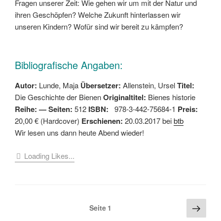
Fragen unserer Zeit: Wie gehen wir um mit der Natur und
ihren Geschöpfen? Welche Zukunft hinterlassen wir
unseren Kindern? Wofür sind wir bereit zu kämpfen?
Bibliografische Angaben:
Autor:
Lunde, Maja
Übersetzer:
Allenstein, Ursel
Titel:
Die Geschichte der Bienen
Originaltitel:
Bienes historie
Reihe: — Seiten:
512
ISBN:
978-3-442-75684-1
Preis:
20,00 € (Hardcover)
Erschienen:
20.03.2017 bei
btb
Wir lesen uns dann heute Abend wieder!
Loading Likes...
Seitennummerierung
Näch
Seite
1
Seite
der