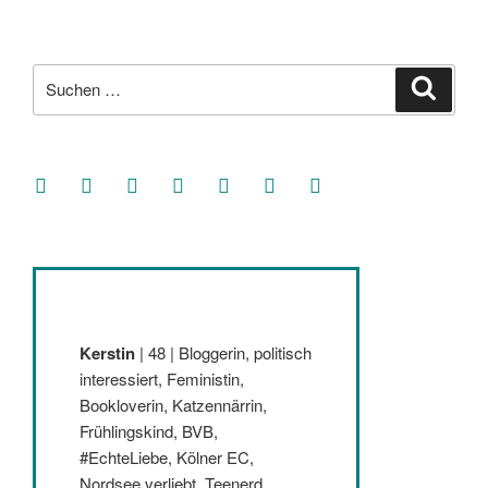
Beiträge
Suche
Suche
nach:
facebook
soundcloud
twitter
mastodon
instagram
threads
goodreads
Kerstin
| 48 | Bloggerin, politisch
interessiert, Feministin,
Bookloverin, Katzennärrin,
Frühlingskind, BVB,
#EchteLiebe, Kölner EC,
Nordsee verliebt, Teenerd,