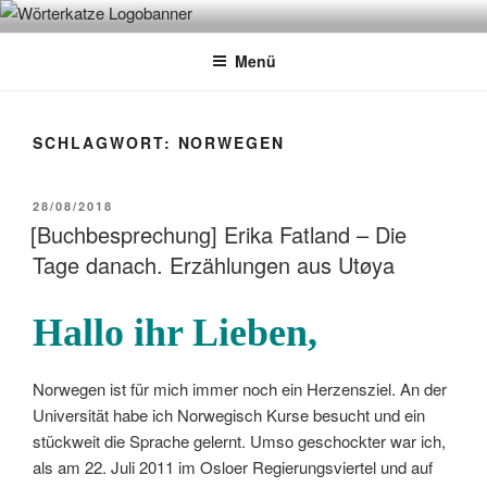
Zum
WÖRTERKATZE
Von Büchern erzählen
Inhalt
Menü
springen
SCHLAGWORT:
NORWEGEN
VERÖFFENTLICHT
28/08/2018
AM
[Buchbesprechung] Erika Fatland – Die
Tage danach. Erzählungen aus Utøya
Hallo ihr Lieben,
Norwegen ist für mich immer noch ein Herzensziel. An der
Universität habe ich Norwegisch Kurse besucht und ein
stückweit die Sprache gelernt. Umso geschockter war ich,
als am 22. Juli 2011 im Osloer Regierungsviertel und auf