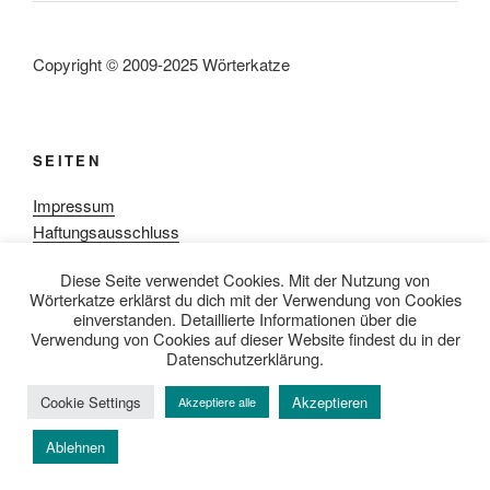
Copyright © 2009-2025 Wörterkatze
SEITEN
Impressum
Haftungsausschluss
Datenschutzerklärung
Diese Seite verwendet Cookies. Mit der Nutzung von
Rezensionpolitik
Wörterkatze erklärst du dich mit der Verwendung von Cookies
Bewertungsschema
einverstanden. Detaillierte Informationen über die
Media-Kit
Verwendung von Cookies auf dieser Website findest du in der
Datenschutzerklärung.
Cookie Settings
Akzeptieren
Akzeptiere alle
Datenschutzerklärung
Mit Stolz präsentiert von WordPress
Ablehnen