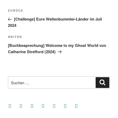
Beitragsnavigation
Vorheriger
ZURÜCK
Beitrag
[Challenge] Eure Weltenbummler-Länder im Juli
2024
Nächster
WEITER
Beitrag
[Buchbesprechung] Welcome to my Ghost World von
Catherine Strefford (2024)
Suche
Suche
nach:
facebook
soundcloud
twitter
mastodon
instagram
threads
goodreads