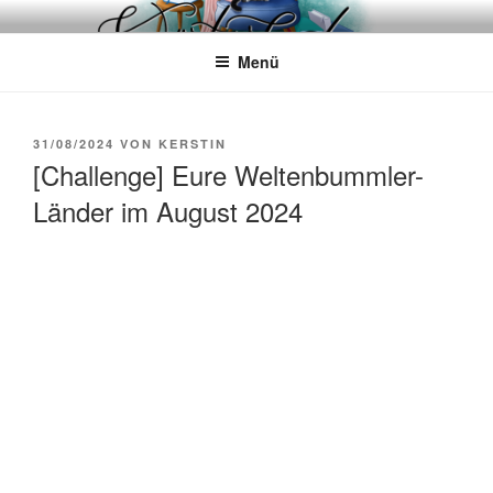
Zum
WÖRTERKATZE
Von Büchern erzählen
Inhalt
Menü
springen
VERÖFFENTLICHT
31/08/2024
VON
KERSTIN
AM
[Challenge] Eure Weltenbummler-
Länder im August 2024