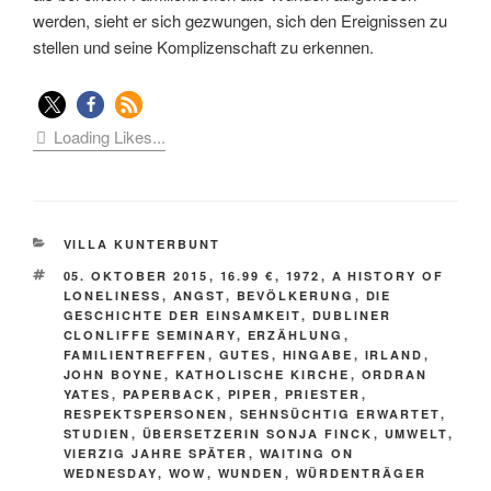
werden, sieht er sich gezwungen, sich den Ereignissen zu
stellen und seine Komplizenschaft zu erkennen.
Loading Likes...
KATEGORIEN
VILLA KUNTERBUNT
SCHLAGWÖRTER
05. OKTOBER 2015
,
16.99 €
,
1972
,
A HISTORY OF
LONELINESS
,
ANGST
,
BEVÖLKERUNG
,
DIE
GESCHICHTE DER EINSAMKEIT
,
DUBLINER
CLONLIFFE SEMINARY
,
ERZÄHLUNG
,
FAMILIENTREFFEN
,
GUTES
,
HINGABE
,
IRLAND
,
JOHN BOYNE
,
KATHOLISCHE KIRCHE
,
ORDRAN
YATES
,
PAPERBACK
,
PIPER
,
PRIESTER
,
RESPEKTSPERSONEN
,
SEHNSÜCHTIG ERWARTET
,
STUDIEN
,
ÜBERSETZERIN SONJA FINCK
,
UMWELT
,
VIERZIG JAHRE SPÄTER
,
WAITING ON
WEDNESDAY
,
WOW
,
WUNDEN
,
WÜRDENTRÄGER