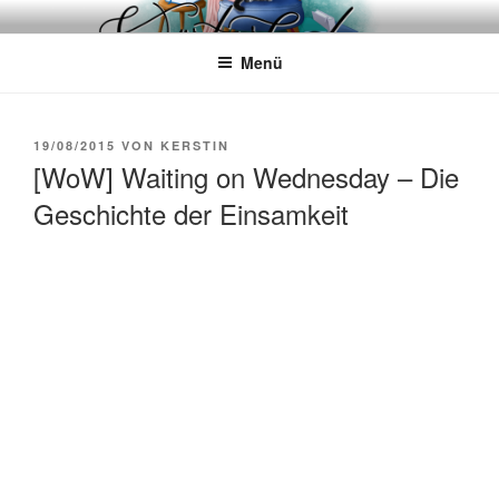
Zum
WÖRTERKATZE
Von Büchern erzählen
Inhalt
Menü
springen
VERÖFFENTLICHT
19/08/2015
VON
KERSTIN
AM
[WoW] Waiting on Wednesday – Die
Geschichte der Einsamkeit