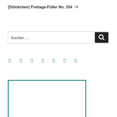
Beitrag
[Stöckchen] Freitags-Füller No. 334
Suche
Suche
nach:
facebook
soundcloud
twitter
mastodon
instagram
threads
goodreads