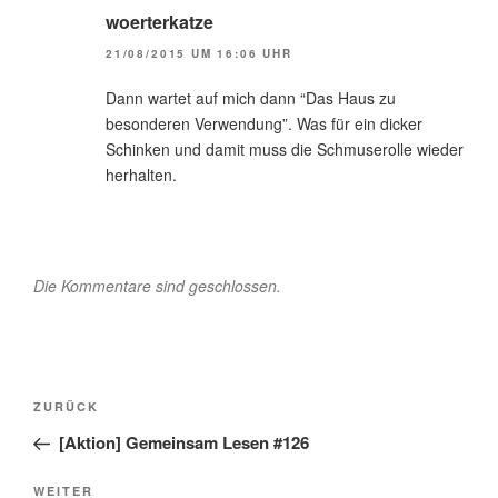
woerterkatze
21/08/2015 UM 16:06 UHR
Dann wartet auf mich dann “Das Haus zu
besonderen Verwendung”. Was für ein dicker
Schinken und damit muss die Schmuserolle wieder
herhalten.
Die Kommentare sind geschlossen.
Beitragsnavigation
Vorheriger
ZURÜCK
Beitrag
[Aktion] Gemeinsam Lesen #126
Nächster
WEITER