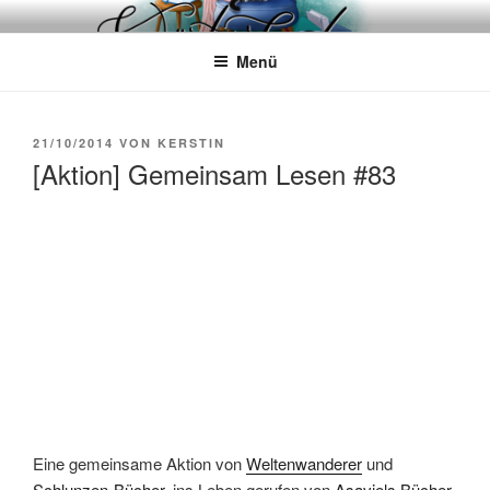
Zum
WÖRTERKATZE
Von Büchern erzählen
Inhalt
Menü
springen
VERÖFFENTLICHT
21/10/2014
VON
KERSTIN
AM
[Aktion] Gemeinsam Lesen #83
Eine gemeinsame Aktion von
Weltenwanderer
und
Schlunzen-Bücher
, ins Leben gerufen von
Asaviels Bücher-