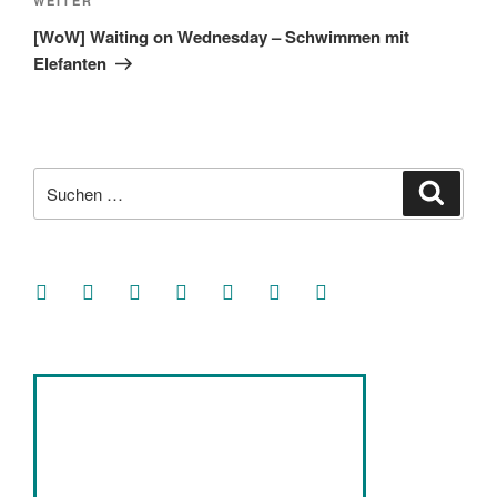
Nächster
WEITER
Beitrag
[WoW] Waiting on Wednesday – Schwimmen mit
Elefanten
Suche
Suche
nach:
facebook
soundcloud
twitter
mastodon
instagram
threads
goodreads