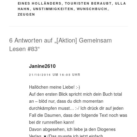
EINES HOLLÄNDERS
,
TOURISTEN BERAUBT
,
ULLA
HAHN
,
UNSTIMMIGKEITEN
,
WUNSCHBUCH
,
ZEUGEN
6 Antworten auf „[Aktion] Gemeinsam
Lesen #83“
Janine2610
21/10/2014 UM 16:05 UHR
Hallöchen meine Liebe! :-)
Auf den ersten Blick spricht mich dein Buch total
an – blöd nur, dass du dich momentan
durchkämpfen musst… :-/ Ich drück dir auf jeden
Fall die Daumen, dass der folgende Text noch was
bei dir rumreißen kann!
Davon abgesehen, ich liebe ja den Diogenes
Verlag. ♥ (Das musste ich jetzt einfach