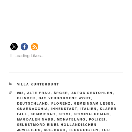
Loading Likes...
KATEGORIEN
VILLA KUNTERBUNT
SCHLAGWÖRTER
#83
,
ALTE FRAU
,
ÄRGER
,
AUTOS GESTOHLEN
,
BLINDER
,
DAS VERBORGENE WORT
,
DEUTSCHLAND
,
FLORENZ
,
GEMEINSAM LESEN
,
GUARNACCHIA
,
INNENSTADT
,
ITALIEN
,
KLARER
FALL
,
KOMMISSAR
,
KRIMI
,
KRIMINALROMAN
,
MAGDALEN NABB
,
MONATELANG
,
POLIZEI
,
SELBSTMORD EINES HOLLÄNDISCHEN
JUWELIERS
,
SUB-BUCH
,
TERRORISTEN
,
TOD