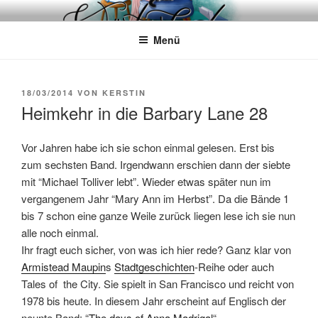
Zum
WÖRTERKATZE
Von Büchern erzählen
Inhalt
Menü
springen
VERÖFFENTLICHT
18/03/2014
VON
KERSTIN
AM
Heimkehr in die Barbary Lane 28
Vor Jahren habe ich sie schon einmal gelesen. Erst bis
zum sechsten Band. Irgendwann erschien dann der siebte
mit “Michael Tolliver lebt”. Wieder etwas später nun im
vergangenem Jahr “Mary Ann im Herbst”. Da die Bände 1
bis 7 schon eine ganze Weile zurück liegen lese ich sie nun
alle noch einmal.
Ihr fragt euch sicher, von was ich hier rede? Ganz klar von
Armistead Maupin
s
Stadtgeschichten
-Reihe oder auch
Tales of the City. Sie spielt in San Francisco und reicht von
1978 bis heute. In diesem Jahr erscheint auf Englisch der
neunte Band: “
The days of Anna Madrigal
“.