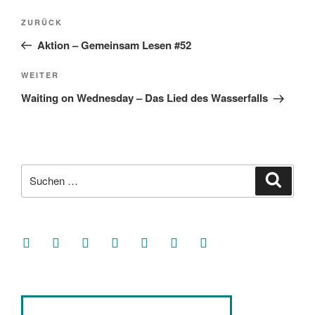
Beitragsnavigation
Vorheriger
ZURÜCK
Beitrag
Aktion – Gemeinsam Lesen #52
Nächster
WEITER
Beitrag
Waiting on Wednesday – Das Lied des Wasserfalls
Suche
Suche
nach:
facebook
soundcloud
twitter
mastodon
instagram
threads
goodreads