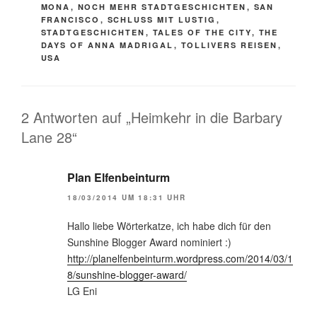
MONA
,
NOCH MEHR STADTGESCHICHTEN
,
SAN
FRANCISCO
,
SCHLUSS MIT LUSTIG
,
STADTGESCHICHTEN
,
TALES OF THE CITY
,
THE
DAYS OF ANNA MADRIGAL
,
TOLLIVERS REISEN
,
USA
2 Antworten auf „Heimkehr in die Barbary
Lane 28“
Plan Elfenbeinturm
18/03/2014 UM 18:31 UHR
Hallo liebe Wörterkatze, ich habe dich für den
Sunshine Blogger Award nominiert :)
http://planelfenbeinturm.wordpress.com/2014/03/1
8/sunshine-blogger-award/
LG Eni