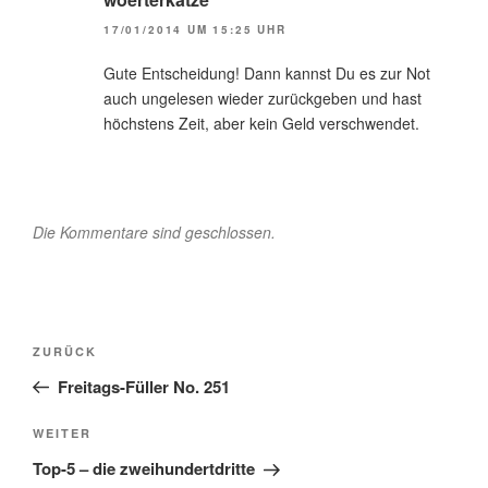
17/01/2014 UM 15:25 UHR
Gute Entscheidung! Dann kannst Du es zur Not
auch ungelesen wieder zurückgeben und hast
höchstens Zeit, aber kein Geld verschwendet.
Die Kommentare sind geschlossen.
Beitragsnavigation
Vorheriger
ZURÜCK
Beitrag
Freitags-Füller No. 251
Nächster
WEITER
Beitrag
Top-5 – die zweihundertdritte