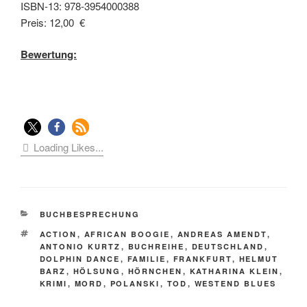
ISBN-13: 978-3954000388
Preis: 12,00 €
Bewertung:
Loading Likes...
KATEGORIEN
BUCHBESPRECHUNG
SCHLAGWÖRTER
ACTION
,
AFRICAN BOOGIE
,
ANDREAS AMENDT
,
ANTONIO KURTZ
,
BUCHREIHE
,
DEUTSCHLAND
,
DOLPHIN DANCE
,
FAMILIE
,
FRANKFURT
,
HELMUT
BARZ
,
HÖLSUNG
,
HÖRNCHEN
,
KATHARINA KLEIN
,
KRIMI
,
MORD
,
POLANSKI
,
TOD
,
WESTEND BLUES