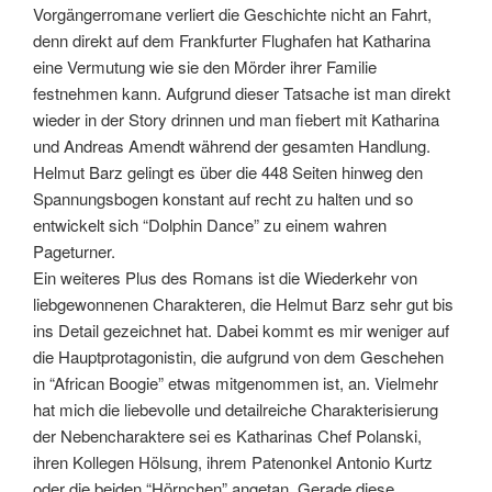
Vorgängerromane verliert die Geschichte nicht an Fahrt,
denn direkt auf dem Frankfurter Flughafen hat Katharina
eine Vermutung wie sie den Mörder ihrer Familie
festnehmen kann. Aufgrund dieser Tatsache ist man direkt
wieder in der Story drinnen und man fiebert mit Katharina
und Andreas Amendt während der gesamten Handlung.
Helmut Barz gelingt es über die 448 Seiten hinweg den
Spannungsbogen konstant auf recht zu halten und so
entwickelt sich “Dolphin Dance” zu einem wahren
Pageturner.
Ein weiteres Plus des Romans ist die Wiederkehr von
liebgewonnenen Charakteren, die Helmut Barz sehr gut bis
ins Detail gezeichnet hat. Dabei kommt es mir weniger auf
die Hauptprotagonistin, die aufgrund von dem Geschehen
in “African Boogie” etwas mitgenommen ist, an. Vielmehr
hat mich die liebevolle und detailreiche Charakterisierung
der Nebencharaktere sei es Katharinas Chef Polanski,
ihren Kollegen Hölsung, ihrem Patenonkel Antonio Kurtz
oder die beiden “Hörnchen” angetan. Gerade diese