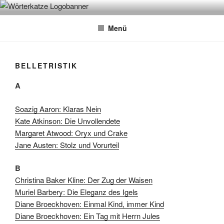
Zum
WÖRTERKATZE
Von Büchern erzählen
Inhalt
Menü
springen
BELLETRISTIK
A
Soazig Aaron: Klaras Nein
Kate Atkinson: Die Unvollendete
Margaret Atwood: Oryx und Crake
Jane Austen: Stolz und Vorurteil
B
Christina Baker Kline: Der Zug der Waisen
Muriel Barbery: Die Eleganz des Igels
Diane Broeckhoven: Einmal Kind, immer Kind
Diane Broeckhoven: Ein Tag mit Herrn Jules