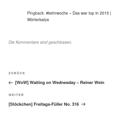
Pingback:
#kehrwoche – Das war top in 2015 |
Wörterkatze
Die Kommentare sind geschlossen.
Beitragsnavigation
Vorheriger
ZURÜCK
Beitrag
[WoW] Waiting on Wednesday – Reiner Wein
Nächster
WEITER
Beitrag
[Stöckchen] Freitags-Füller No. 316