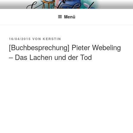
Zum
WÖRTERKATZE
Von Büchern erzählen
Inhalt
Menü
springen
VERÖFFENTLICHT
16/04/2015
VON
KERSTIN
AM
[Buchbesprechung] Pieter Webeling
– Das Lachen und der Tod