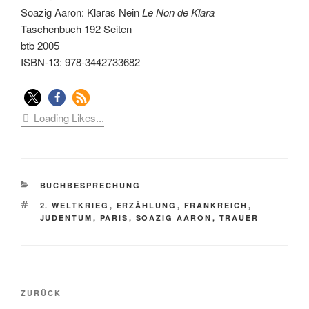
Soazig Aaron: Klaras Nein
Le Non de Klara
Taschenbuch 192 Seiten
btb 2005
ISBN-13: 978-3442733682
Loading Likes...
KATEGORIEN
BUCHBESPRECHUNG
SCHLAGWÖRTER
2. WELTKRIEG
,
ERZÄHLUNG
,
FRANKREICH
,
JUDENTUM
,
PARIS
,
SOAZIG AARON
,
TRAUER
Beitragsnavigation
Vorheriger
ZURÜCK