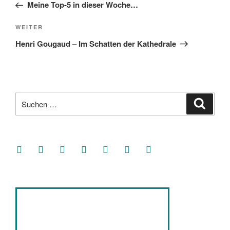
Beitrag
Meine Top-5 in dieser Woche…
Nächster
WEITER
Beitrag
Henri Gougaud – Im Schatten der Kathedrale
Suche
Suche
nach:
facebook
soundcloud
twitter
mastodon
instagram
threads
goodreads