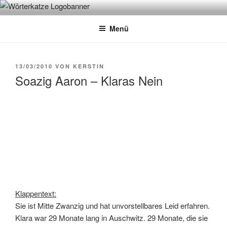
Zum
WÖRTERKATZE
Von Büchern erzählen
Inhalt
Menü
springen
VERÖFFENTLICHT
13/03/2010
VON
KERSTIN
AM
Soazig Aaron – Klaras Nein
Klappentext:
Sie ist Mitte Zwanzig und hat unvorstellbares Leid erfahren.
Klara war 29 Monate lang in Auschwitz. 29 Monate, die sie