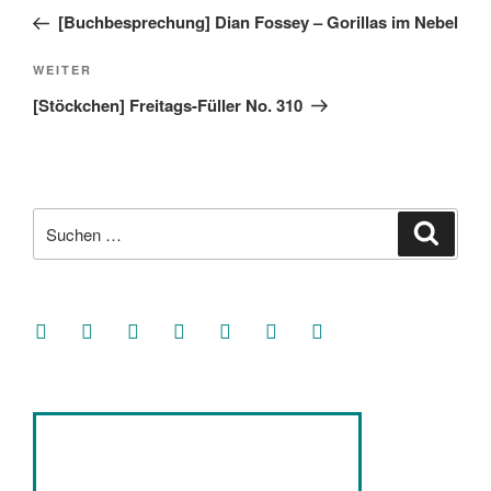
Beitrag
[Buchbesprechung] Dian Fossey – Gorillas im Nebel
Nächster
WEITER
Beitrag
[Stöckchen] Freitags-Füller No. 310
Suche
Suche
nach:
facebook
soundcloud
twitter
mastodon
instagram
threads
goodreads