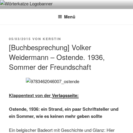
Zum
WÖRTERKATZE
Von Büchern erzählen
Inhalt
Menü
springen
VERÖFFENTLICHT
05/03/2015
VON
KERSTIN
AM
[Buchbesprechung] Volker
Weidermann – Ostende. 1936,
Sommer der Freundschaft
Klappentext von der
Verlagsseite:
Ostende, 1936: ein Strand, ein paar Schriftsteller und
ein Sommer, wie es keinen mehr geben sollte
Ein belgischer Badeort mit Geschichte und Glanz: Hier