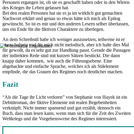
Personen ergangen ist, ob sie es geschafft haben oder in den Wirren
des Krieges ihr Leben gelassen hat.
Bei den realen Personen hat sie es ja im wirklich gut gemachten
Nachwort erklärt und genau so etwas hätte ich mich als Epilog
gewünscht. So ist es mir und den anderen Lesern selber überlassen,
uns ein Ende für die fiktiven Charaktere zu überlegen.
An dem Schreibstil habe ich weniger auszusetzen, teilweise ist er
etwas holprig und für mich nicht melodisch, aber ich halte dies Mal
für gewollt, da es sehr gut zur Handlung passt. Gerade die Passagen
der indirekten Rede sind mit kurzen Sätzen bestückt. Die dann
knapp daher kommen, wie auch die Führungsebene. Eine
abgehackte und einfache Sprache, welches ich als Stilelement
empfinde, die das Grauen des Regimes noch deutlicher machen.
Fazit
“Als die Tage ihr Licht verloren” von Stephanie von Hayek ist ein
Debtütroman, der fiktive Elemente mit realen Begebenheiten
verknüpft. Nicht immer spannend und gut erzählt, dennoch ein
Buch, dass man lesen kann, wenn man sich für die Zeit des Zweiten
Weltkriegs und die Vorgehensweise des Regimes interessiert.