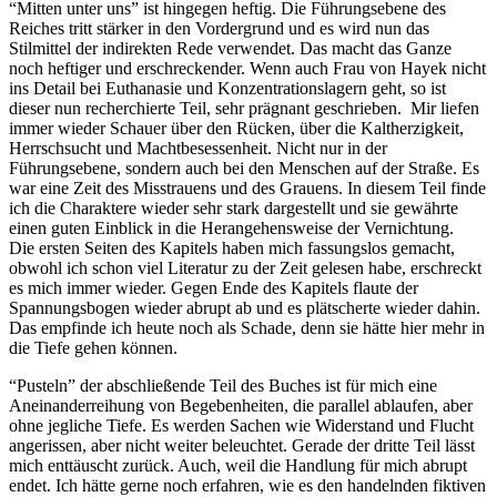
“Mitten unter uns” ist hingegen heftig. Die Führungsebene des
Reiches tritt stärker in den Vordergrund und es wird nun das
Stilmittel der indirekten Rede verwendet. Das macht das Ganze
noch heftiger und erschreckender. Wenn auch Frau von Hayek nicht
ins Detail bei Euthanasie und Konzentrationslagern geht, so ist
dieser nun recherchierte Teil, sehr prägnant geschrieben. Mir liefen
immer wieder Schauer über den Rücken, über die Kaltherzigkeit,
Herrschsucht und Machtbesessenheit. Nicht nur in der
Führungsebene, sondern auch bei den Menschen auf der Straße. Es
war eine Zeit des Misstrauens und des Grauens. In diesem Teil finde
ich die Charaktere wieder sehr stark dargestellt und sie gewährte
einen guten Einblick in die Herangehensweise der Vernichtung.
Die ersten Seiten des Kapitels haben mich fassungslos gemacht,
obwohl ich schon viel Literatur zu der Zeit gelesen habe, erschreckt
es mich immer wieder. Gegen Ende des Kapitels flaute der
Spannungsbogen wieder abrupt ab und es plätscherte wieder dahin.
Das empfinde ich heute noch als Schade, denn sie hätte hier mehr in
die Tiefe gehen können.
“Pusteln” der abschließende Teil des Buches ist für mich eine
Aneinanderreihung von Begebenheiten, die parallel ablaufen, aber
ohne jegliche Tiefe. Es werden Sachen wie Widerstand und Flucht
angerissen, aber nicht weiter beleuchtet. Gerade der dritte Teil lässt
mich enttäuscht zurück. Auch, weil die Handlung für mich abrupt
endet. Ich hätte gerne noch erfahren, wie es den handelnden fiktiven