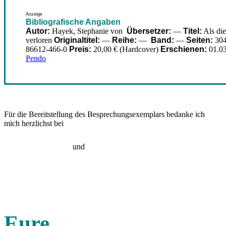
Anzeige
Bibliografische Angaben
Autor:
Hayek, Stephanie von
Übersetzer:
—
Titel:
Als die
verloren
Originaltitel:
—
Reihe:
—
Band:
—
Seiten:
30
86612-466-0
Preis:
20,00 € (Hardcover)
Erschienen:
01.03
Pendo
Für die Bereitstellung des Besprechungsexemplars bedanke ich
mich herzlichst bei
und
Eure