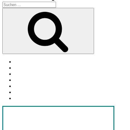
Suche
nach:
Suchen
facebook
soundcloud
twitter
mastodon
instagram
threads
goodreads