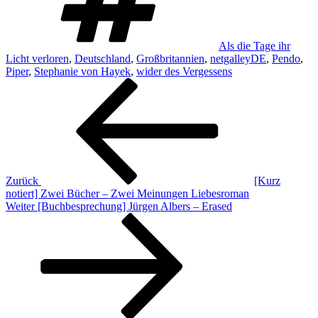
Als die Tage ihr
Licht verloren
,
Deutschland
,
Großbritannien
,
netgalleyDE
,
Pendo
,
Piper
,
Stephanie von Hayek
,
wider des Vergessens
Beitragsnavigation
Vorheriger
Beitrag
Zurück
[Kurz
notiert] Zwei Bücher – Zwei Meinungen Liebesroman
Nächster
Weiter
[Buchbesprechung] Jürgen Albers – Erased
Beitrag