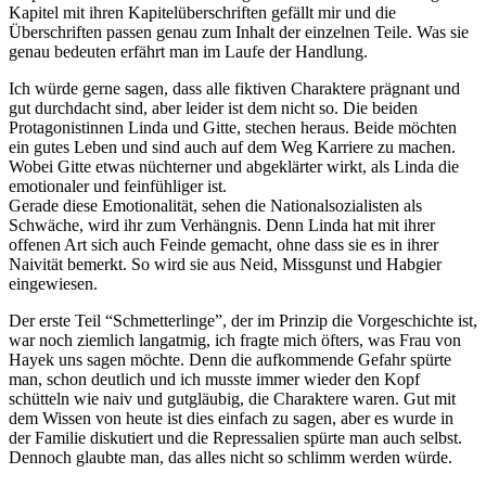
Kapitel mit ihren Kapitelüberschriften gefällt mir und die
Überschriften passen genau zum Inhalt der einzelnen Teile. Was sie
genau bedeuten erfährt man im Laufe der Handlung.
Ich würde gerne sagen, dass alle fiktiven Charaktere prägnant und
gut durchdacht sind, aber leider ist dem nicht so. Die beiden
Protagonistinnen Linda und Gitte, stechen heraus. Beide möchten
ein gutes Leben und sind auch auf dem Weg Karriere zu machen.
Wobei Gitte etwas nüchterner und abgeklärter wirkt, als Linda die
emotionaler und feinfühliger ist.
Gerade diese Emotionalität, sehen die Nationalsozialisten als
Schwäche, wird ihr zum Verhängnis. Denn Linda hat mit ihrer
offenen Art sich auch Feinde gemacht, ohne dass sie es in ihrer
Naivität bemerkt. So wird sie aus Neid, Missgunst und Habgier
eingewiesen.
Der erste Teil “Schmetterlinge”, der im Prinzip die Vorgeschichte ist,
war noch ziemlich langatmig, ich fragte mich öfters, was Frau von
Hayek uns sagen möchte. Denn die aufkommende Gefahr spürte
man, schon deutlich und ich musste immer wieder den Kopf
schütteln wie naiv und gutgläubig, die Charaktere waren. Gut mit
dem Wissen von heute ist dies einfach zu sagen, aber es wurde in
der Familie diskutiert und die Repressalien spürte man auch selbst.
Dennoch glaubte man, das alles nicht so schlimm werden würde.