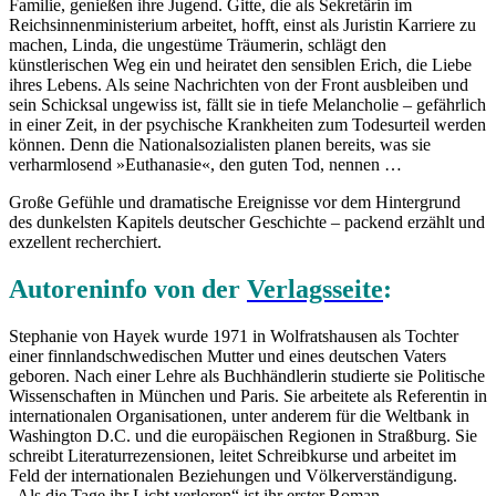
Familie, genießen ihre Jugend. Gitte, die als Sekretärin im
Reichsinnenministerium arbeitet, hofft, einst als Juristin Karriere zu
machen, Linda, die ungestüme Träumerin, schlägt den
künstlerischen Weg ein und heiratet den sensiblen Erich, die Liebe
ihres Lebens. Als seine Nachrichten von der Front ausbleiben und
sein Schicksal ungewiss ist, fällt sie in tiefe Melancholie – gefährlich
in einer Zeit, in der psychische Krankheiten zum Todesurteil werden
können. Denn die Nationalsozialisten planen bereits, was sie
verharmlosend »Euthanasie«, den guten Tod, nennen …
Große Gefühle und dramatische Ereignisse vor dem Hintergrund
des dunkelsten Kapitels deutscher Geschichte – packend erzählt und
exzellent recherchiert.
Autoreninfo von der
Verlagsseite
:
Stephanie von Hayek wurde 1971 in Wolfratshausen als Tochter
einer finnlandschwedischen Mutter und eines deutschen Vaters
geboren. Nach einer Lehre als Buchhändlerin studierte sie Politische
Wissenschaften in München und Paris. Sie arbeitete als Referentin in
internationalen Organisationen, unter anderem für die Weltbank in
Washington D.C. und die europäischen Regionen in Straßburg. Sie
schreibt Literaturrezensionen, leitet Schreibkurse und arbeitet im
Feld der internationalen Beziehungen und Völkerverständigung.
„Als die Tage ihr Licht verloren“ ist ihr erster Roman.