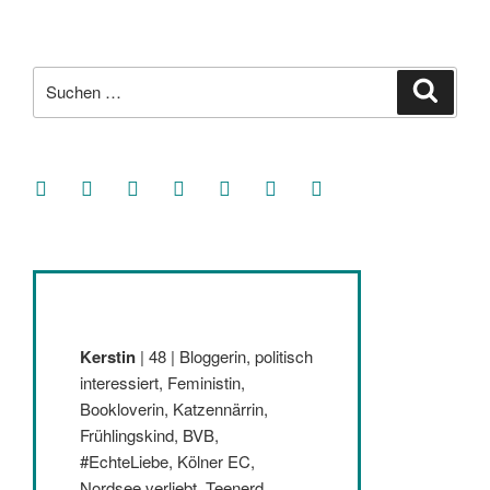
Suche
Suche
nach:
facebook
soundcloud
twitter
mastodon
instagram
threads
goodreads
Kerstin
| 48 | Bloggerin, politisch
interessiert, Feministin,
Bookloverin, Katzennärrin,
Frühlingskind, BVB,
#EchteLiebe, Kölner EC,
Nordsee verliebt, Teenerd,