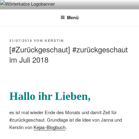
Zum
WÖRTERKATZE
Von Büchern erzählen
Inhalt
Menü
springen
VERÖFFENTLICHT
31/07/2018
VON
KERSTIN
AM
[#Zurückgeschaut] #zurückgeschaut
im Juli 2018
Hallo ihr Lieben,
es ist mal wieder Ende des Monats und damit Zeit für
#zurückgeschaut. Grundlage ist die Idee von Janna und
Kerstin von
Kejas-Blogbuch
.