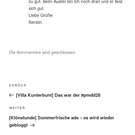
zu gut. Beim Auster bin ich noch dran und er liest
sich gut.
Liebe Grüße
Kerstin
Die Kommentare sind geschlossen.
Beitragsnavigation
Vorheriger
ZURÜCK
Beitrag
[Villa Kunterbunt] Das war der #pmdd28
Nächster
WEITER
Beitrag
[Klönstunde] Sommerfrische ade – es wird wieder
gebloggt