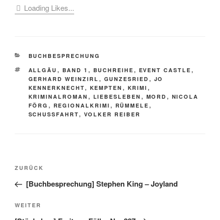
Loading Likes...
KATEGORIEN
BUCHBESPRECHUNG
SCHLAGWÖRTER
ALLGÄU
,
BAND 1
,
BUCHREIHE
,
EVENT CASTLE
,
GERHARD WEINZIRL
,
GUNZESRIED
,
JO
KENNERKNECHT
,
KEMPTEN
,
KRIMI
,
KRIMINALROMAN
,
LIEBESLEBEN
,
MORD
,
NICOLA
FÖRG
,
REGIONALKRIMI
,
RÜMMELE
,
SCHUSSFAHRT
,
VOLKER REIBER
Beitragsnavigation
Vorheriger
ZURÜCK
Beitrag
[Buchbesprechung] Stephen King – Joyland
Nächster
WEITER
Beitrag