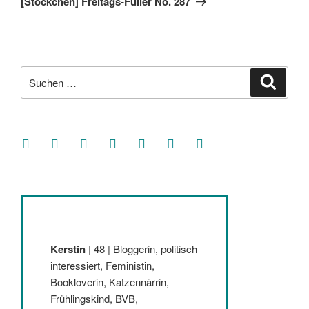
[Stöckchen] Freitags-Füller No. 287
Suche
Suche
nach:
facebook
soundcloud
twitter
mastodon
instagram
threads
goodreads
Kerstin
| 48 | Bloggerin, politisch
interessiert, Feministin,
Bookloverin, Katzennärrin,
Frühlingskind, BVB,