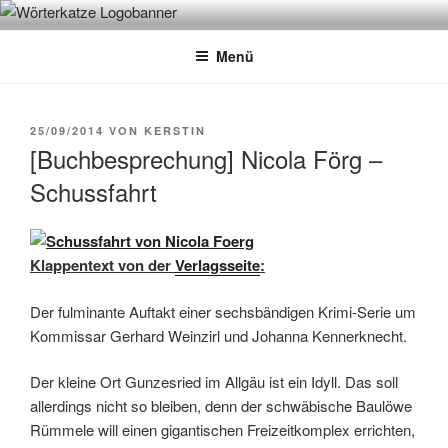
Zum
WÖRTERKATZE
Von Büchern erzählen
Inhalt
Menü
springen
VERÖFFENTLICHT
25/09/2014
VON
KERSTIN
AM
[Buchbesprechung] Nicola Förg –
Schussfahrt
Klappentext von der
Verlagsseite
:
Der fulminante Auftakt einer sechsbändigen Krimi-Serie um
Kommissar Gerhard Weinzirl und Johanna Kennerknecht.
Der kleine Ort Gunzesried im Allgäu ist ein Idyll. Das soll
allerdings nicht so bleiben, denn der schwäbische Baulöwe
Rümmele will einen gigantischen Freizeitkomplex errichten,