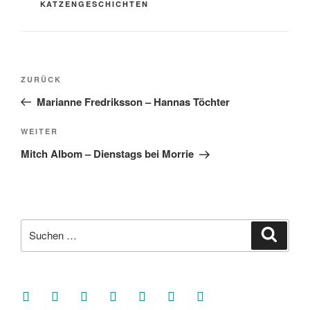
KATZENGESCHICHTEN
Beitragsnavigation
Vorheriger
ZURÜCK
Beitrag
Marianne Fredriksson – Hannas Töchter
Nächster
WEITER
Beitrag
Mitch Albom – Dienstags bei Morrie
Suche
Suche
nach:
facebook
soundcloud
twitter
mastodon
instagram
threads
goodreads