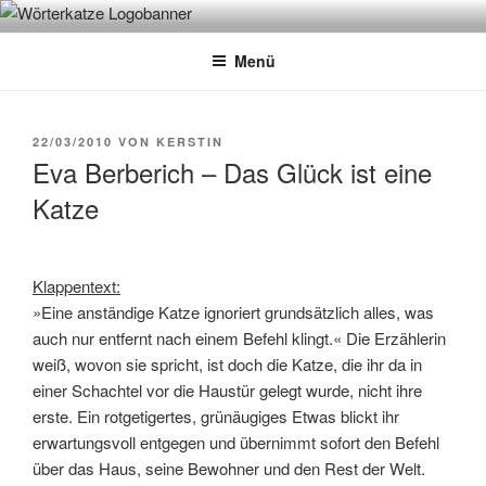
Zum
WÖRTERKATZE
Von Büchern erzählen
Inhalt
Menü
springen
VERÖFFENTLICHT
22/03/2010
VON
KERSTIN
AM
Eva Berberich – Das Glück ist eine
Katze
Klappentext:
»Eine anständige Katze ignoriert grundsätzlich alles, was
auch nur entfernt nach einem Befehl klingt.« Die Erzählerin
weiß, wovon sie spricht, ist doch die Katze, die ihr da in
einer Schachtel vor die Haustür gelegt wurde, nicht ihre
erste. Ein rotgetigertes, grünäugiges Etwas blickt ihr
erwartungsvoll entgegen und übernimmt sofort den Befehl
über das Haus, seine Bewohner und den Rest der Welt.