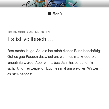
Zum
WÖRTERKATZE
Von Büchern erzählen
Inhalt
Menü
springen
VERÖFFENTLICHT
12/10/2009
VON
KERSTIN
AM
Es ist vollbracht…
Fast sechs lange Monate hat mich dieses Buch beschäftigt.
Gut es gab Pausen dazwischen, wenn es mal wieder zu
langatmig wurde. Aber ein halbes Jahr hat es schon in
sich. Und hier zeige ich Euch einmal um welchen Wälzer
es sich handelt: