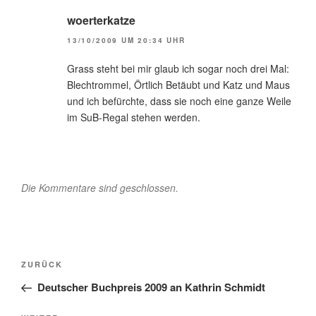
woerterkatze
13/10/2009 UM 20:34 UHR
Grass steht bei mir glaub ich sogar noch drei Mal:
Blechtrommel, Örtlich Betäubt und Katz und Maus
und ich befürchte, dass sie noch eine ganze Weile
im SuB-Regal stehen werden.
Die Kommentare sind geschlossen.
Beitragsnavigation
Vorheriger
ZURÜCK
Beitrag
Deutscher Buchpreis 2009 an Kathrin Schmidt