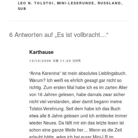
LEO N. TOLSTOI
,
MINI-LESERUNDE
,
RUSSLAND
,
SUB
6 Antworten auf „Es ist vollbracht…“
Karthause
13/10/2009 UM 11:20 UHR
“Anna Karenina” ist mein absolutes Lieblingsbuch.
Warum? Ich weiß es ehrlich gesagt gar nicht so
richtig. Zum ersten Mal habe ich es im zarten Alter
von 16 Jahren gelesen, habe damals zwar sicher
nicht viel verstanden, aber damit begann meine
Tolstoi-Verehrung. Seit dem habe ich das Buch
etwa alle 8 Jahre gelesen und ich entdecke immer
wieder Neues. Da fällt mir ein das letzte lesen ist
schon eine ganze Weile her… Wenn es die Zeit
erlaubt hätte, wäre ich bei eurer Mini-LR im