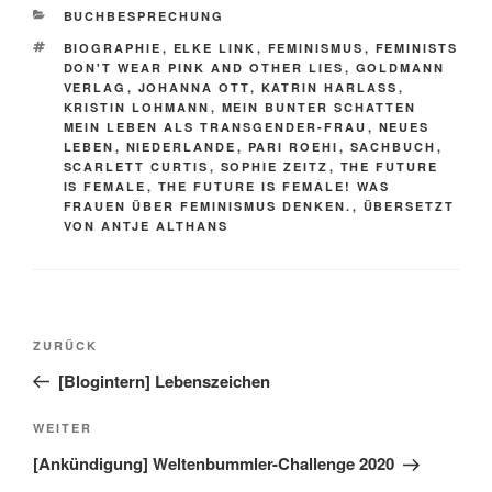
KATEGORIEN
BUCHBESPRECHUNG
SCHLAGWÖRTER
BIOGRAPHIE
,
ELKE LINK
,
FEMINISMUS
,
FEMINISTS
DON'T WEAR PINK AND OTHER LIES
,
GOLDMANN
VERLAG
,
JOHANNA OTT
,
KATRIN HARLASS
,
KRISTIN LOHMANN
,
MEIN BUNTER SCHATTEN
MEIN LEBEN ALS TRANSGENDER-FRAU
,
NEUES
LEBEN
,
NIEDERLANDE
,
PARI ROEHI
,
SACHBUCH
,
SCARLETT CURTIS
,
SOPHIE ZEITZ
,
THE FUTURE
IS FEMALE
,
THE FUTURE IS FEMALE! WAS
FRAUEN ÜBER FEMINISMUS DENKEN.
,
ÜBERSETZT
VON ANTJE ALTHANS
Beitragsnavigation
Vorheriger
ZURÜCK
Beitrag
[Blogintern] Lebenszeichen
Nächster
WEITER
Beitrag
[Ankündigung] Weltenbummler-Challenge 2020