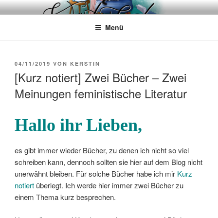
Zum
WÖRTERKATZE
Von Büchern erzählen
Inhalt
Menü
springen
VERÖFFENTLICHT
04/11/2019
VON
KERSTIN
AM
[Kurz notiert] Zwei Bücher – Zwei
Meinungen feministische Literatur
Hallo ihr Lieben,
es gibt immer wieder Bücher, zu denen ich nicht so viel
schreiben kann, dennoch sollten sie hier auf dem Blog nicht
unerwähnt bleiben. Für solche Bücher habe ich mir
Kurz
notiert
überlegt. Ich werde hier immer zwei Bücher zu
einem Thema kurz besprechen.