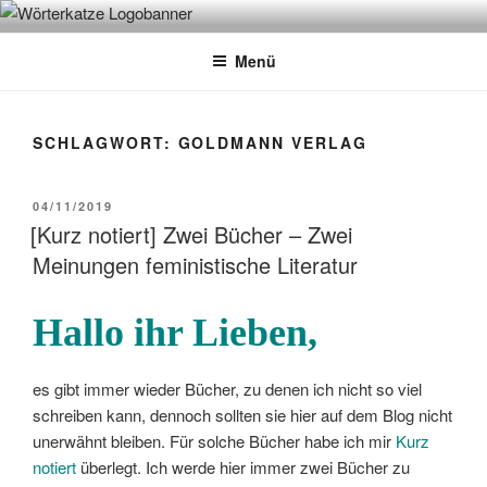
Zum
WÖRTERKATZE
Von Büchern erzählen
Inhalt
Menü
springen
SCHLAGWORT:
GOLDMANN VERLAG
VERÖFFENTLICHT
04/11/2019
AM
[Kurz notiert] Zwei Bücher – Zwei
Meinungen feministische Literatur
Hallo ihr Lieben,
es gibt immer wieder Bücher, zu denen ich nicht so viel
schreiben kann, dennoch sollten sie hier auf dem Blog nicht
unerwähnt bleiben. Für solche Bücher habe ich mir
Kurz
notiert
überlegt. Ich werde hier immer zwei Bücher zu