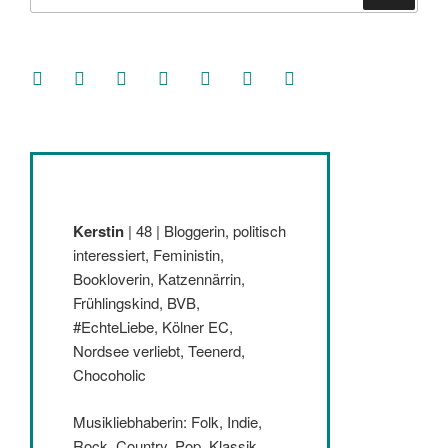
nach:
facebook
soundcloud
twitter
mastodon
instagram
threads
goodreads
Kerstin
| 48 | Bloggerin, politisch
interessiert, Feministin,
Bookloverin, Katzennärrin,
Frühlingskind, BVB,
#EchteLiebe, Kölner EC,
Nordsee verliebt, Teenerd,
Chocoholic
Musikliebhaberin: Folk, Indie,
Rock, Country, Pop, Klassik