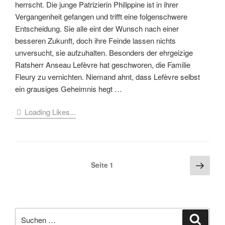
herrscht. Die junge Patrizierin Philippine ist in ihrer
Vergangenheit gefangen und trifft eine folgenschwere
Entscheidung. Sie alle eint der Wunsch nach einer
besseren Zukunft, doch ihre Feinde lassen nichts
unversucht, sie aufzuhalten. Besonders der ehrgeizige
Ratsherr Anseau Lefèvre hat geschworen, die Familie
Fleury zu vernichten. Niemand ahnt, dass Lefèvre selbst
ein grausiges Geheimnis hegt …
Loading Likes...
Seitennummerierung
Näch
Seite
1
Seite
der
Beiträge
Suche
Suche