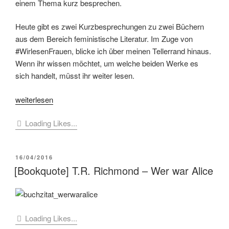
einem Thema kurz besprechen.
Heute gibt es zwei Kurzbesprechungen zu zwei Büchern
aus dem Bereich feministische Literatur. Im Zuge von
#WirlesenFrauen, blicke ich über meinen Tellerrand hinaus.
Wenn ihr wissen möchtet, um welche beiden Werke es
sich handelt, müsst ihr weiter lesen.
„[Kurz
weiterlesen
notiert]
Loading Likes...
Zwei
Bücher
–
VERÖFFENTLICHT
16/04/2016
Zwei
AM
[Bookquote] T.R. Richmond – Wer war Alice
Meinungen
feministische
Literatur“
Loading Likes...