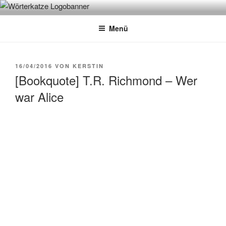
Zum
WÖRTERKATZE
Von Büchern erzählen
Inhalt
Menü
springen
VERÖFFENTLICHT
16/04/2016
VON
KERSTIN
AM
[Bookquote] T.R. Richmond – Wer
war Alice