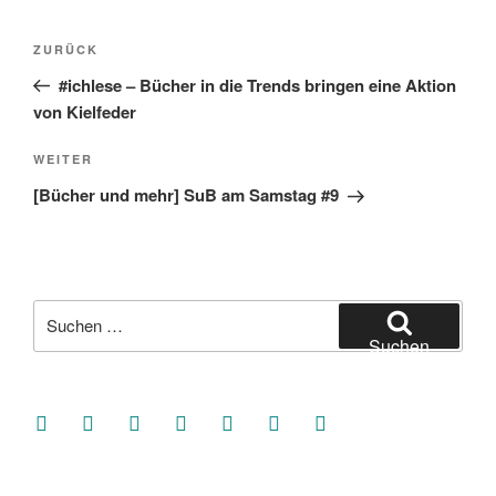
Beitragsnavigation
Vorheriger
ZURÜCK
Beitrag
#ichlese – Bücher in die Trends bringen eine Aktion
von Kielfeder
Nächster
WEITER
Beitrag
[Bücher und mehr] SuB am Samstag #9
Suche
nach:
Suchen
facebook
soundcloud
twitter
mastodon
instagram
threads
goodreads