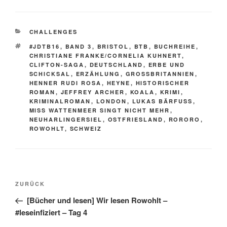
KATEGORIEN
CHALLENGES
SCHLAGWÖRTER
#JDTB16
,
BAND 3
,
BRISTOL
,
BTB
,
BUCHREIHE
,
CHRISTIANE FRANKE/CORNELIA KUHNERT
,
CLIFTON-SAGA
,
DEUTSCHLAND
,
ERBE UND
SCHICKSAL
,
ERZÄHLUNG
,
GROSSBRITANNIEN
,
HENNER RUDI ROSA
,
HEYNE
,
HISTORISCHER
ROMAN
,
JEFFREY ARCHER
,
KOALA
,
KRIMI
,
KRIMINALROMAN
,
LONDON
,
LUKAS BÄRFUSS
,
MISS WATTENMEER SINGT NICHT MEHR
,
NEUHARLINGERSIEL
,
OSTFRIESLAND
,
RORORO
,
ROWOHLT
,
SCHWEIZ
Beitragsnavigation
Vorheriger
ZURÜCK
Beitrag
[Bücher und lesen] Wir lesen Rowohlt –
#leseinfiziert – Tag 4