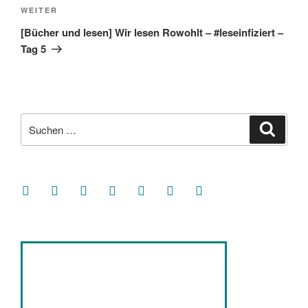
Nächster
WEITER
Beitrag
[Bücher und lesen] Wir lesen Rowohlt – #leseinfiziert –
Tag 5
Suche
Suche
nach:
facebook
soundcloud
twitter
mastodon
instagram
threads
goodreads