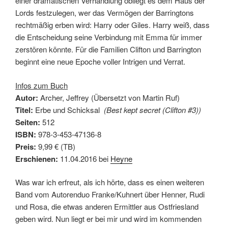
einer dramatischen Verhandlung obliegt es dem Haus der
Lords festzulegen, wer das Vermögen der Barringtons
rechtmäßig erben wird: Harry oder Giles. Harry weiß, dass
die Entscheidung seine Verbindung mit Emma für immer
zerstören könnte. Für die Familien Clifton und Barrington
beginnt eine neue Epoche voller Intrigen und Verrat.
Infos zum Buch
Autor:
Archer, Jeffrey (Übersetzt von Martin Ruf)
Titel:
Erbe und Schicksal
(Best kept secret (Clifton #3))
Seiten:
512
ISBN:
978-3-453-47136-8
Preis:
9,99 € (TB)
Erschienen:
11.04.2016 bei
Heyne
Was war ich erfreut, als ich hörte, dass es einen weiteren
Band vom Autorenduo Franke/Kuhnert über Henner, Rudi
und Rosa, die etwas anderen Ermittler aus Ostfriesland
geben wird. Nun liegt er bei mir und wird im kommenden