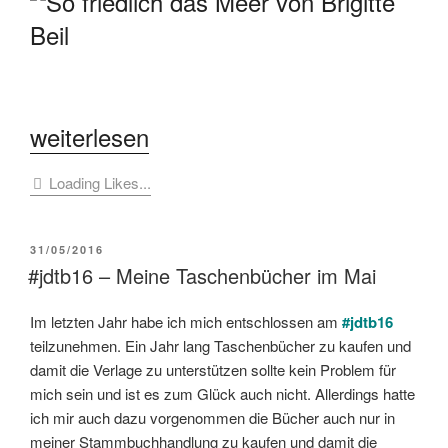
„[Buchbesprechung]
weiterlesen
Brigitte
Loading Likes...
Beil
–
VERÖFFENTLICHT
31/05/2016
So
AM
#jdtb16 – Meine Taschenbücher im Mai
friedlich,
Im letzten Jahr habe ich mich entschlossen am
#jdtb16
das
teilzunehmen. Ein Jahr lang Taschenbücher zu kaufen und
Meer“
damit die Verlage zu unterstützen sollte kein Problem für
mich sein und ist es zum Glück auch nicht. Allerdings hatte
ich mir auch dazu vorgenommen die Bücher auch nur in
meiner Stammbuchhandlung zu kaufen und damit die