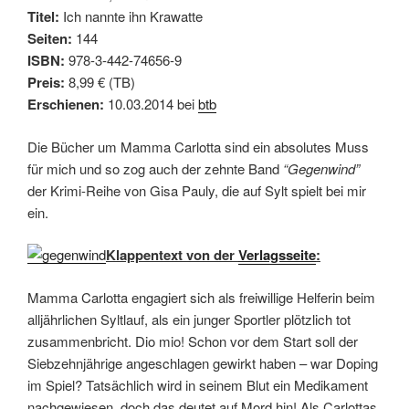
Titel:
Ich nannte ihn Krawatte
Seiten:
144
ISBN:
978-3-442-74656-9
Preis:
8,99 € (TB)
Erschienen:
10.03.2014 bei
btb
Die Bücher um Mamma Carlotta sind ein absolutes Muss
für mich und so zog auch der zehnte Band
“Gegenwind”
der Krimi-Reihe von Gisa Pauly, die auf Sylt spielt bei mir
ein.
Klappentext von der
Verlagsseite
:
Mamma Carlotta engagiert sich als freiwillige Helferin beim
alljährlichen Syltlauf, als ein junger Sportler plötzlich tot
zusammenbricht. Dio mio! Schon vor dem Start soll der
Siebzehnjährige angeschlagen gewirkt haben – war Doping
im Spiel? Tatsächlich wird in seinem Blut ein Medikament
nachgewiesen, doch das deutet auf Mord hin! Als Carlottas