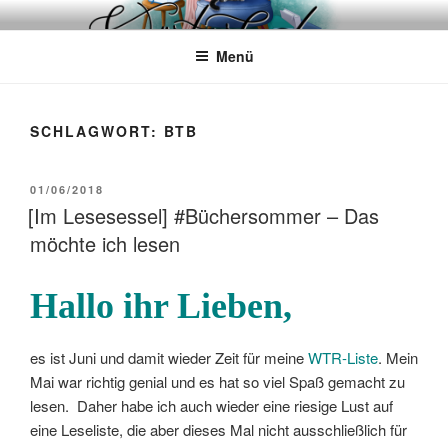
Zum
WÖRTERKATZE
Von Büchern erzählen
Inhalt
Menü
springen
SCHLAGWORT:
BTB
VERÖFFENTLICHT
01/06/2018
AM
[Im Lesesessel] #Büchersommer – Das
möchte ich lesen
Hallo ihr Lieben,
es ist Juni und damit wieder Zeit für meine
WTR-Liste
. Mein
Mai war richtig genial und es hat so viel Spaß gemacht zu
lesen. Daher habe ich auch wieder eine riesige Lust auf
eine Leseliste, die aber dieses Mal nicht ausschließlich für