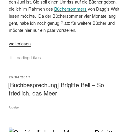
den Juni ist. Sie soll einen Umriss auf die Bücher geben,
die ich im Rahmen des
Büchersommers
von Daggis Welt
lesen möchte. Da der Büchersommer vier Monate lang
geht, habe ich noch genug Platz für weitere Bücher und
möchte hier nur ein paar vorstellen.
„[Im
weiterlesen
Lesesessel]
Loading Likes...
#Büchersommer
–
Das
VERÖFFENTLICHT
25/04/2017
möchte
AM
[Buchbesprechung] Brigitte Beil – So
ich
friedlich, das Meer
lesen“
Anzeige