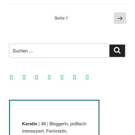
Seitennummerierung
Näch
Seite
1
Seite
der
Beiträge
Suche
Suche
nach:
facebook
soundcloud
twitter
mastodon
instagram
threads
goodreads
Kerstin
| 48 | Bloggerin, politisch
interessiert, Feministin,