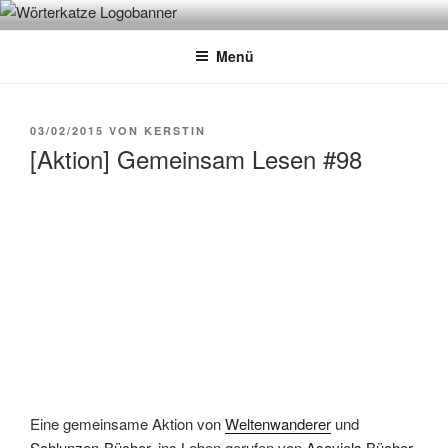
Zum
WÖRTERKATZE
Von Büchern erzählen
Inhalt
Menü
springen
VERÖFFENTLICHT
03/02/2015
VON
KERSTIN
AM
[Aktion] Gemeinsam Lesen #98
Eine gemeinsame Aktion von
Weltenwanderer
und
Schlunzen-Bücher
, ins Leben gerufen von
Asaviels Bücher-