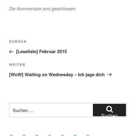
Die Kommentare sind geschlossen.
Beitragsnavigation
Vorheriger
ZURÜCK
Beitrag
[Leseliste] Februar 2015
Nächster
WEITER
Beitrag
[WoW] Waiting on Wednesday – Ich jage dich
Suche
nach:
Suchen
facebook
soundcloud
twitter
mastodon
instagram
threads
goodreads