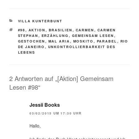
KATEGORIEN
VILLA KUNTERBUNT
SCHLAGWÖRTER
#98
,
AKTION
,
BRASILIEN
,
CARMEN
,
CARMEN
STEPHAN
,
ERZÄHLUNG
,
GEMEINSAM LESEN
,
GESTOCHEN
,
MAL ARIA
,
MOSKITO
,
PARABEL
,
RIO
DE JANEIRO
,
UNKONTROLLIERBARKEIT DES
LEBENS
2 Antworten auf „[Aktion] Gemeinsam
Lesen #98“
Jessii Books
03/02/2015 UM 17:30 UHR
Hallo,