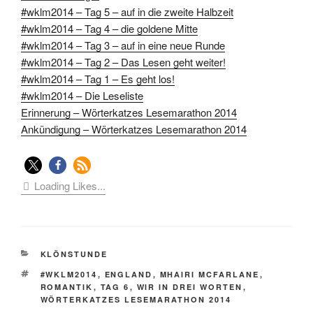
#wklm2014 – Tag 5 – auf in die zweite Halbzeit
#wklm2014 – Tag 4 – die goldene Mitte
#wklm2014 – Tag 3 – auf in eine neue Runde
#wklm2014 – Tag 2 – Das Lesen geht weiter!
#wklm2014 – Tag 1 – Es geht los!
#wklm2014 – Die Leseliste
Erinnerung – Wörterkatzes Lesemarathon 2014
Ankündigung – Wörterkatzes Lesemarathon 2014
Loading Likes...
KATEGORIEN
KLÖNSTUNDE
SCHLAGWÖRTER
#WKLM2014
,
ENGLAND
,
MHAIRI MCFARLANE
,
ROMANTIK
,
TAG 6
,
WIR IN DREI WORTEN
,
WÖRTERKATZES LESEMARATHON 2014