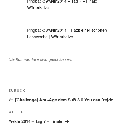
Pingback:
#wklm2014 – Tag 7 – Finale |
Wörterkatze
Pingback:
#wklm2014 – Fazit einer schönen
Lesewoche | Wörterkatze
Die Kommentare sind geschlossen.
Beitragsnavigation
Vorheriger
ZURÜCK
Beitrag
[Challenge] Anti-Age dem SuB 3.0 You can [re]do
Nächster
WEITER
Beitrag
#wklm2014 – Tag 7 – Finale