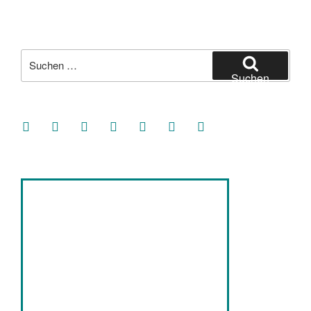
Suche
nach:
Suchen
facebook
soundcloud
twitter
mastodon
instagram
threads
goodreads