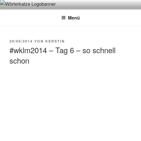
Zum
WÖRTERKATZE
Von Büchern erzählen
Inhalt
Menü
springen
VERÖFFENTLICHT
28/06/2014
VON
KERSTIN
AM
#wklm2014 – Tag 6 – so schnell
schon