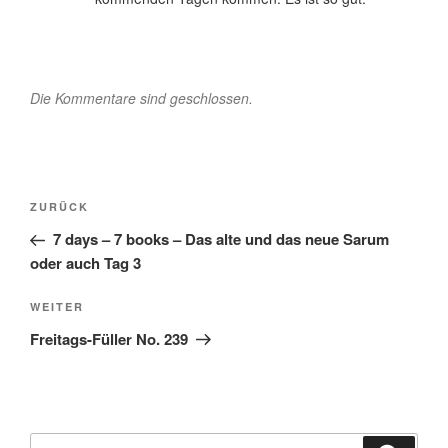
Die Kommentare sind geschlossen.
Beitragsnavigation
Vorheriger
ZURÜCK
Beitrag
7 days – 7 books – Das alte und das neue Sarum
oder auch Tag 3
Nächster
WEITER
Beitrag
Freitags-Füller No. 239
Suche