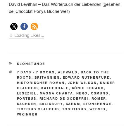
David Levithan – Das Wörterbuch der Liebenden (gesehen
bei
Chocolat Ponys Bücherwel
t)
Loading Likes...
KATEGORIEN
KLÖNSTUNDE
SCHLAGWÖRTER
7 DAYS - 7 BOOKS
,
ALFWALD
,
BACK TO THE
ROOTS
,
BRITANNIEN
,
EDWARD RUTHERFURD
,
HISTORISCHER ROMAN
,
JOHN WILSON
,
KAISER
CLAUDIUS
,
KATHEDRALE
,
KÖNIG EDUARD
,
LESEZIEL
,
MAGNA CHARTA
,
NERO
,
OSMUND
,
PORTEUS
,
RICHARD DE GODEFREI
,
RÖMER
,
SACHSEN
,
SALISBURY
,
SARUM
,
STONEHENGE
,
TIBERIUS CLAUDIUS
,
TOSUTIGUS
,
WESSEX
,
WIKINGER