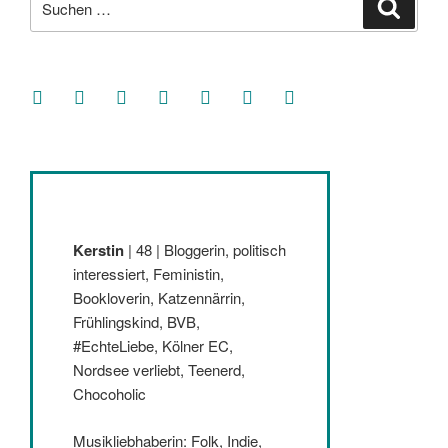
Suche
nach:
facebook
soundcloud
twitter
mastodon
instagram
threads
goodreads
Kerstin
| 48 | Bloggerin, politisch
interessiert, Feministin,
Bookloverin, Katzennärrin,
Frühlingskind, BVB,
#EchteLiebe, Kölner EC,
Nordsee verliebt, Teenerd,
Chocoholic
Musikliebhaberin: Folk, Indie,