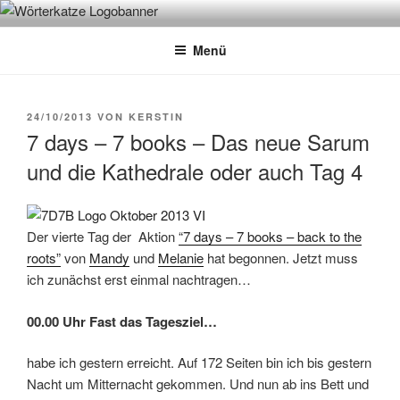
Zum
WÖRTERKATZE
Von Büchern erzählen
Inhalt
Menü
springen
VERÖFFENTLICHT
24/10/2013
VON
KERSTIN
AM
7 days – 7 books – Das neue Sarum
und die Kathedrale oder auch Tag 4
Der vierte Tag der Aktion
“7 days – 7 books – back to the
roots”
von
Mandy
und
Melanie
hat begonnen. Jetzt muss
ich zunächst erst einmal nachtragen…
00.00 Uhr Fast das Tagesziel…
habe ich gestern erreicht. Auf 172 Seiten bin ich bis gestern
Nacht um Mitternacht gekommen. Und nun ab ins Bett und