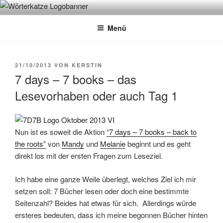
Zum
WÖRTERKATZE
Von Büchern erzählen
Inhalt
Menü
springen
VERÖFFENTLICHT
21/10/2013
VON
KERSTIN
AM
7 days – 7 books – das
Lesevorhaben oder auch Tag 1
Nun ist es soweit die Aktion
“7 days – 7 books – back to
the roots”
von
Mandy
und
Melanie
beginnt und es geht
direkt los mit der ersten Fragen zum Leseziel.
Ich habe eine ganze Weile überlegt, welches Ziel ich mir
setzen soll: 7 Bücher lesen oder doch eine bestimmte
Seitenzahl? Beides hat etwas für sich. Allerdings würde
ersteres bedeuten, dass ich meine begonnen Bücher hinten