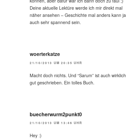
können, aber dafür war ich dann doch zu faul ;)
Deine aktuelle Lektüre werde ich mir direkt mal
näher ansehen – Geschichte mal anders kann ja
auch sehr spannend sein.
woerterkatze
21/10/2013 UM 20:35 UHR
Macht doch nichts. Und “Sarum” ist auch wirklich
gut geschrieben. Ein tolles Buch.
buecherwurm2punkt0
21/10/2013 UM 13:46 UHR
Hey :)