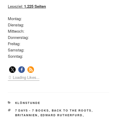
Leseziel:
1.225 Seiten
Montag:
Dienstag:
Mittwoch:
Donnerstag:
Freitag:
Samstag:
Sonntag:
Loading Likes...
KATEGORIEN
KLÖNSTUNDE
SCHLAGWÖRTER
7 DAYS - 7 BOOKS
,
BACK TO THE ROOTS
,
BRITANNIEN
,
EDWARD RUTHERFURD
,