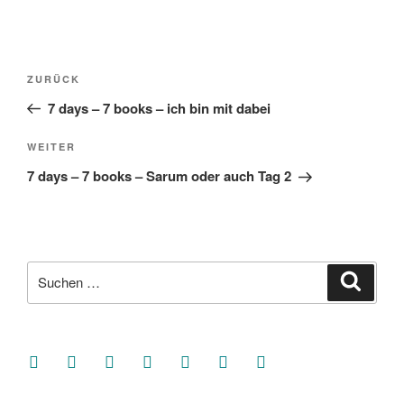
Beitragsnavigation
Vorheriger
ZURÜCK
Beitrag
7 days – 7 books – ich bin mit dabei
Nächster
WEITER
Beitrag
7 days – 7 books – Sarum oder auch Tag 2
Suche
Suche
nach:
facebook
soundcloud
twitter
mastodon
instagram
threads
goodreads