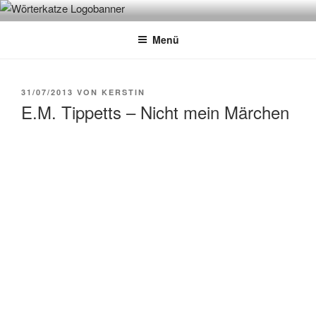
Zum
WÖRTERKATZE
Von Büchern erzählen
Inhalt
Menü
springen
VERÖFFENTLICHT
31/07/2013
VON
KERSTIN
AM
E.M. Tippetts – Nicht mein Märchen