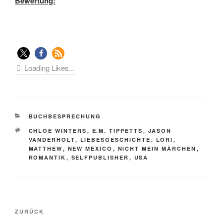
Bewertung:
Loading Likes...
KATEGORIEN
BUCHBESPRECHUNG
SCHLAGWÖRTER
CHLOE WINTERS
,
E.M. TIPPETTS
,
JASON
VANDERHOLT
,
LIEBESGESCHICHTE
,
LORI
,
MATTHEW
,
NEW MEXICO
,
NICHT MEIN MÄRCHEN
,
ROMANTIK
,
SELFPUBLISHER
,
USA
Beitragsnavigation
Vorheriger
ZURÜCK