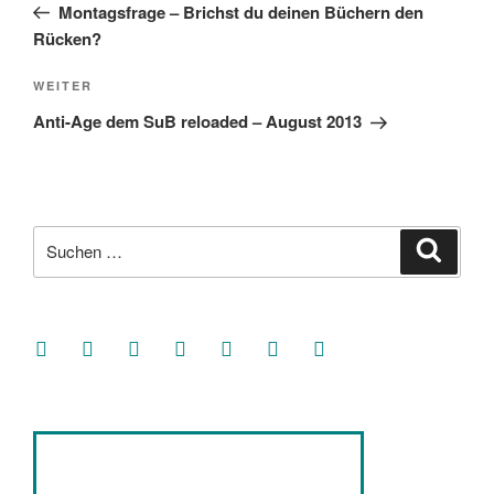
Beitrag
Montagsfrage – Brichst du deinen Büchern den
Rücken?
Nächster
WEITER
Beitrag
Anti-Age dem SuB reloaded – August 2013
Suche
Suche
nach:
facebook
soundcloud
twitter
mastodon
instagram
threads
goodreads