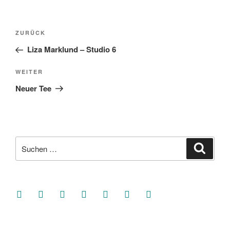
Beitragsnavigation
Vorheriger
ZURÜCK
Beitrag
Liza Marklund – Studio 6
Nächster
WEITER
Beitrag
Neuer Tee
Suche
Suche
nach:
facebook
soundcloud
twitter
mastodon
instagram
threads
goodreads