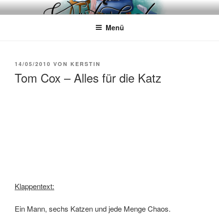
Zum
WÖRTERKATZE
Von Büchern erzählen
Inhalt
Menü
springen
VERÖFFENTLICHT
14/05/2010
VON
KERSTIN
AM
Tom Cox – Alles für die Katz
Klappentext:
Ein Mann, sechs Katzen und jede Menge Chaos.