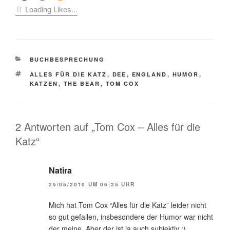
Loading Likes...
KATEGORIEN
BUCHBESPRECHUNG
SCHLAGWÖRTER
ALLES FÜR DIE KATZ
,
DEE
,
ENGLAND
,
HUMOR
,
KATZEN
,
THE BEAR
,
TOM COX
2 Antworten auf „Tom Cox – Alles für die
Katz“
Natira
25/05/2010 UM 06:25 UHR
Mich hat Tom Cox “Alles für die Katz” leider nicht
so gut gefallen, insbesondere der Humor war nicht
der meine. Aber der ist ja auch subjektiv ;)